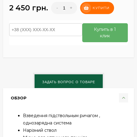
2 450 грн.
-
+
КУПИТИ
Купить в 1
клик
ОБЗОР
Взведення підствольным ричагом ,
однозарядна система
Нарізний ствол