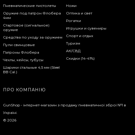
Пневматические пистолеты
Ножи
Оружие под патрон Флобера
Оптика и свет
4мм
Рогатки
Стартовое (сигнальное)
Игрушки и сувениры
оружие
Спорт и отдых
Средства по уходу за оружием
Туризм
Пули свинцовые
АК/СВД
Патроны Флобера
Скидки (14-41%)
Чехлы, кейсы, тубусы
Шарики стальные 4,5 мм (Steel
BB Cal.)
ПРО КОМПАНІЮ
GunShop - інтернет-магазин з продажу пневматичної зброї №1 в
Україні.
© 2026