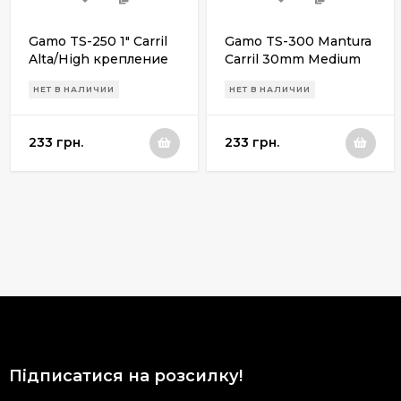
Gamo TS-250 1" Сarril
Gamo TS-300 Mantura
Alta/High крепление
Carril 30mm Medium
для установки
крепление для
НЕТ В НАЛИЧИИ
НЕТ В НАЛИЧИИ
оптического прицела
установки
(моноблок)
оптического прицела
(моноблок)
233 грн.
233 грн.
Підписатися на розсилку!