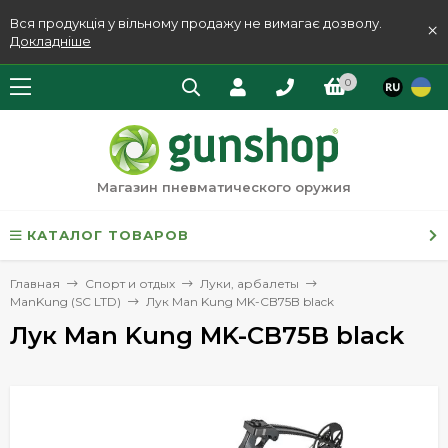
Вся продукція у вільному продажу не вимагає дозволу.
×
Докладніше
0
Магазин пневматического оружия
КАТАЛОГ ТОВАРОВ
Главная
Спорт и отдых
Луки, арбалеты
ManKung (SC LTD)
Лук Man Kung MK-CB75B black
Лук Man Kung MK-CB75B black