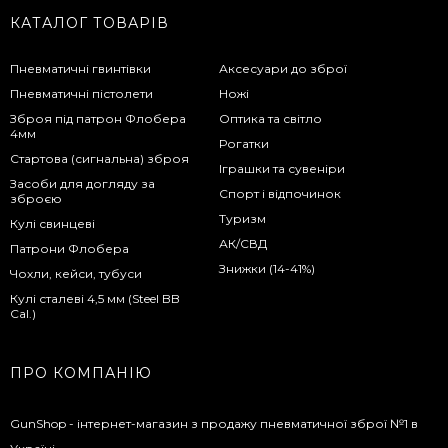
КАТАЛОГ ТОВАРІВ
Пневматичні гвинтівки
Аксесуари до зброї
Пневматичні пістолети
Ножі
Зброя під патрон Флобера
Оптика та світло
4мм
Рогатки
Стартова (сигнальна) зброя
Іграшки та сувеніри
Засоби для догляду за
Спорт і відпочинок
зброєю
Туризм
Кулі свинцеві
АК/СВД
Патрони Флобера
Знижки (14-41%)
Чохли, кейси, тубуси
Кулі сталеві 4,5 мм (Steel BB
Cal.)
ПРО КОМПАНІЮ
GunShop - інтернет-магазин з продажу пневматичної зброї №1 в