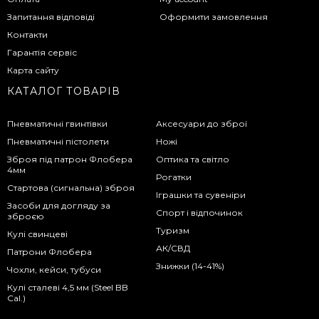
Запитання відповіді
Оформити замовлення
Контакти
Гарантія сервіс
Карта сайту
КАТАЛОГ ТОВАРІВ
Пневматичні гвинтівки
Аксесуари до зброї
Пневматичні пістолети
Ножі
Зброя під патрон Флобера
Оптика та світло
4мм
Рогатки
Стартова (сигнальна) зброя
Іграшки та сувеніри
Засоби для догляду за
Спорт і відпочинок
зброєю
Туризм
Кулі свинцеві
АК/СВД
Патрони Флобера
Знижки (14-41%)
Чохли, кейси, тубуси
Кулі сталеві 4,5 мм (Steel BB
Cal.)