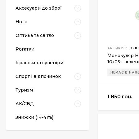
Аксесуари до зброї
Ножі
Оптика та світло
Рогатки
АРТИКУЛ:
3986
Монокуляр H
Пневматический
10х25 - зеле
Іграшки та сувеніри
пистолет Colt Special
Combat Classic
6 540 грн.
НЕМАЄ В НАЯ
Спорт і відпочинок
Туризм
1 850 грн.
Патрони Флобера
Sellier&Bellot
АК/СВД
1 850 грн.
Знижки (14-41%)
Магазин для Beretta