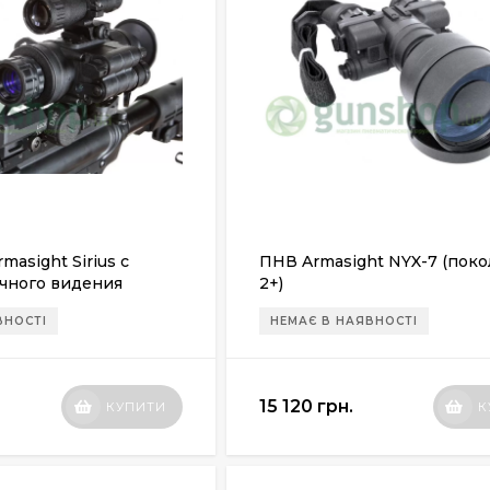
masight Sirius с
ПНВ Armasight NYX-7 (пок
чного видения
2+)
+)
ВНОСТІ
НЕМАЄ В НАЯВНОСТІ
15 120 грн.
КУПИТИ
К