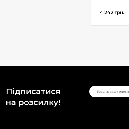
Манжета поршня для
винтовки Gamo
Hunter 1250
4 242 грн.
200 грн.
Підписатися
на розсилку!