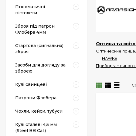
Пневматичні
пістолети
Зброя під патрон
Флобера 4мм
Оптика та світ
Стартова (сигнальна)
Оптические прице
зброя
HAWKE
Засоби для догляду за
Приборы Ночного 
зброєю
Кулі свинцеві
С
Патрони Флобера
Чохли, кейси, тубуси
Кулі сталеві 4,5 мм
(Steel BB Cal.)