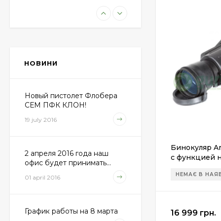
Пневматическая
винтовка Beretta Cx4
Storm
11 100 грн.
НОВИНИ
Пули JSB "Exact
Diabolo" 4,50мм
(500шт.)
Новый пистолет Флобера
690 грн.
СЕМ ПФК КЛОН!
19 july 2016
Пневматический
Бинокуляр Ar
пистолет Colt Special
2 апреля 2016 года наш
Combat Classic
с функцией 
6 540 грн.
офис будет принимать...
(поколение 2
НЕМАЄ В НАЯ
01 april 2016
Патрони Флобера
Sellier&Bellot
График работы на 8 марта
16 999 грн.