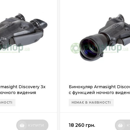
masight Discovery 3х
Бинокуляр Armasight Discov
ночного видения
с функцией ночного виден
+)
(поколение 2+)
ВНОСТІ
НЕМАЄ В НАЯВНОСТІ
18 260 грн.
КУПИТИ
К