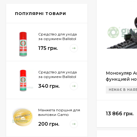
Px4 Storm
855 грн.
ПОПУЛЯРНІ ТОВАРИ
Средство для ухода
за оружием Ballistol
Spray , 50 мл.
175 грн.
Средство для ухода
Монокуляр Ar
за оружием Ballistol
функцией но
Spray , 200 мл.
(поколение 2
340 грн.
НЕМАЄ В НАЯ
Манжета поршня для
13 866 грн.
винтовки Gamo
Hunter 1250
200 грн.