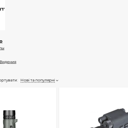
ло
лы
Видения
ортувати:
Нові та популярні