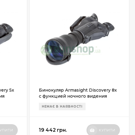
ery 5х
Бинокуляр Armasight Discovery 8х
ия
с функцией ночного видения
(поколение 2+)
НЕМАЄ В НАЯВНОСТІ
19 442 грн.
УПИТИ
КУПИТИ