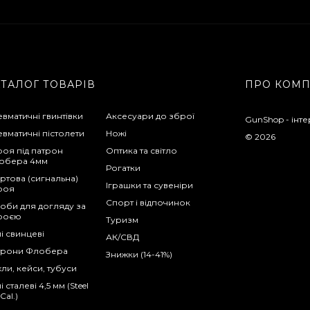
АТАЛОГ ТОВАРІВ
ПРО КОМ
вматичні гвинтівки
Аксесуари до зброї
GunShop - інте
вматичні пістолети
Ножі
© 2026
оя під патрон
Оптика та світло
обера 4мм
Рогатки
ртова (сигнальна)
Іграшки та сувеніри
роя
Спорт і відпочинок
оби для догляду за
роєю
Туризм
і свинцеві
АК/СВД
трони Флобера
Знижки (14-41%)
ли, кейси, тубуси
і сталеві 4,5 мм (Steel
Cal.)