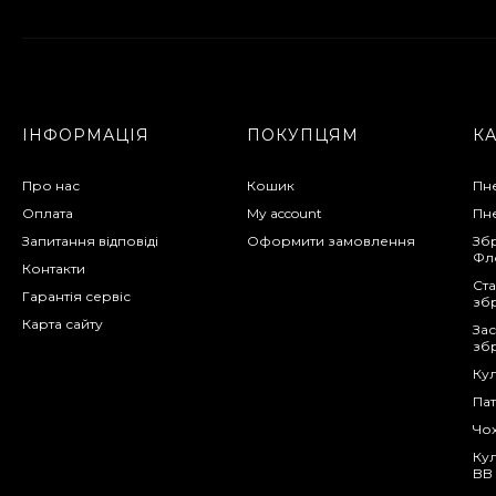
ІНФОРМАЦІЯ
ПОКУПЦЯМ
К
Про нас
Кошик
Пне
Оплата
My account
Пне
Запитання відповіді
Оформити замовлення
Збр
Фл
Контакти
Ста
Гарантія сервіс
зб
Карта сайту
Зас
зб
Кул
Па
Чох
Кул
BB 