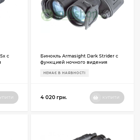
5x с
Бинокль Armasight Dark Strider с
я
функцией ночного видения
(поколение 1+)
НЕМАЄ В НАЯВНОСТІ
4 020 грн.
УПИТИ
КУПИТИ