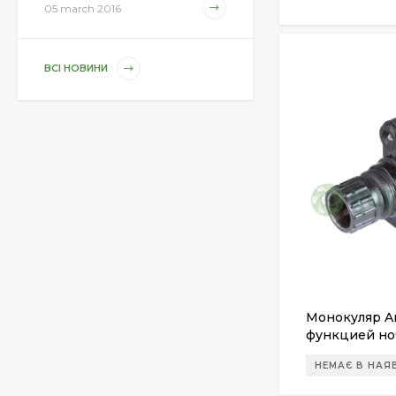
1 850 грн.
05 march 2016
ВСІ НОВИНИ
Магазин для Beretta
Px4 Storm
855 грн.
Средство для ухода
за оружием Ballistol
Spray , 50 мл.
175 грн.
Средство для ухода
за оружием Ballistol
Монокуляр Ar
Spray , 200 мл.
340 грн.
функцией но
Technology)
НЕМАЄ В НАЯ