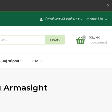
×
Особистий кабінет
Мова:
UA
Вхід
Кошик
0
Знайти
(порожньо)
Реєстрація
ьна) зброя
Ще
 Armasight