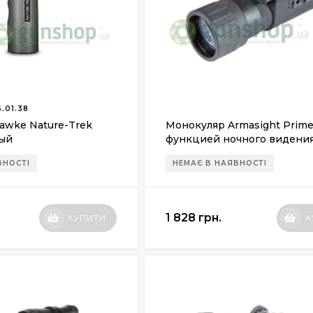
.01.38
awke Nature-Trek
Монокуляр Armasight Prime
ный
функцией ночного видени
(поколение 1+)
ВНОСТІ
НЕМАЄ В НАЯВНОСТІ
1 828 грн.
КУПИТИ
К