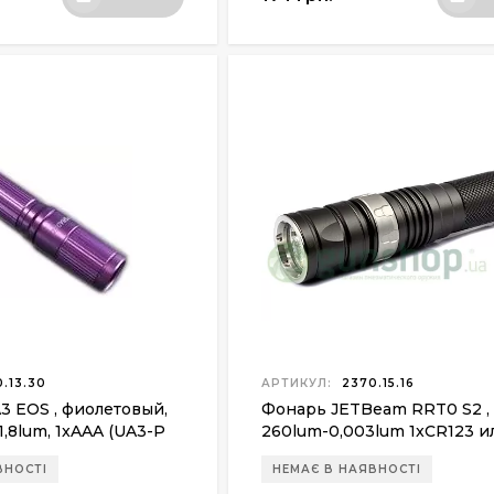
.13.30
АРТИКУЛ:
2370.15.16
3 EOS , фиолетовый,
Фонарь JETBeam RRT0 S2 ,
1,8lum, 1xAAA (UA3-P
260lum-0,003lum 1xCR123 и
180lum-0,003lum 1xAA
ВНОСТІ
НЕМАЄ В НАЯВНОСТІ