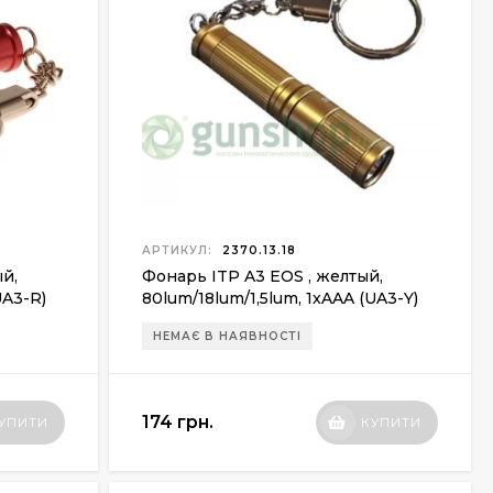
АРТИКУЛ:
2370.13.18
ый,
Фонарь ITP A3 EOS , желтый,
UA3-R)
80lum/18lum/1,5lum, 1xAAA (UA3-Y)
НЕМАЄ В НАЯВНОСТІ
174 грн.
УПИТИ
КУПИТИ