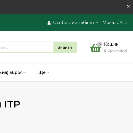
×
Особистий кабінет
Мова:
UA
Вхід
Кошик
0
Знайти
(порожньо)
Реєстрація
ьна) зброя
Ще
 ITP