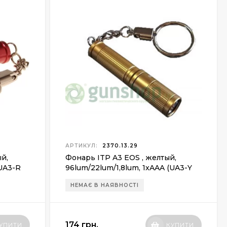
АРТИКУЛ:
2370.13.29
ый,
Фонарь ITP A3 EOS , желтый,
(UA3-R
96lum/22lum/1,8lum, 1xAAA (UA3-Y
R5)
НЕМАЄ В НАЯВНОСТІ
174 грн.
УПИТИ
КУПИТИ