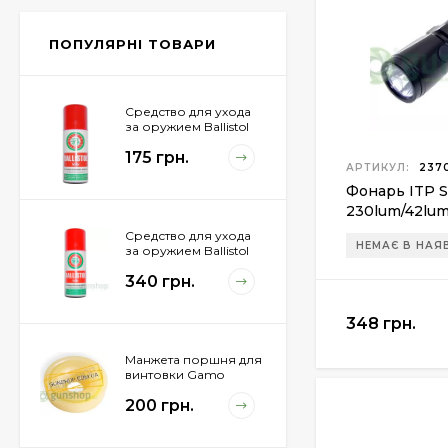
Px4 Storm
855 грн.
ПОПУЛЯРНІ ТОВАРИ
Средство для ухода
за оружием Ballistol
Spray , 50 мл.
175 грн.
АРТИКУЛ:
2370
Фонарь ITP S
230lum/42lum
Средство для ухода
НЕМАЄ В НАЯ
за оружием Ballistol
Spray , 200 мл.
340 грн.
348 грн.
Манжета поршня для
винтовки Gamo
Hunter 1250
200 грн.