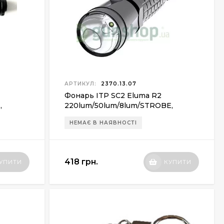
АРТИКУЛ:
2370.13.07
Фонарь ITP SC2 Eluma R2
,
220lum/50lum/8lum/STROBE,
2xCR123A
НЕМАЄ В НАЯВНОСТІ
418 грн.
УПИТИ
КУПИТИ