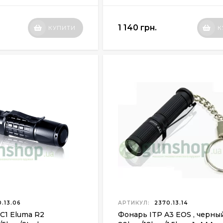
1 140 грн.
КУПИТИ
К
.13.06
АРТИКУЛ:
2370.13.14
C1 Eluma R2
Фонарь ITP A3 EOS , черны