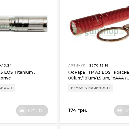
.13.24
АРТИКУЛ:
2370.13.16
3 EOS Titanium ,
Фонарь ITP A3 EOS , красн
рпус,
80lum/18lum/1,5lum, 1xAAA (
,5lum, 1xAAA (UA3-T)
ВНОСТІ
НЕМАЄ В НАЯВНОСТІ
174 грн.
КУПИТИ
К