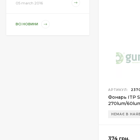
1 850 грн.
05 march 2016
ВСІ НОВИНИ
Магазин для Beretta
Px4 Storm
855 грн.
Средство для ухода
за оружием Ballistol
Spray , 50 мл.
175 грн.
АРТИКУЛ:
2370
Фонарь ITP S
270lum/60lum
Средство для ухода
за оружием Ballistol
2xCR123A (SC
Spray , 200 мл.
НЕМАЄ В НАЯ
340 грн.
374 грн.