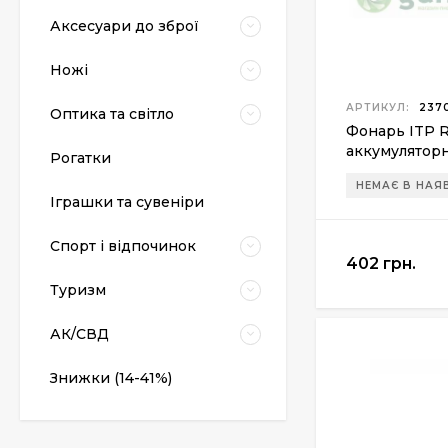
Аксесуари до зброї
Ножі
АРТИКУЛ:
2370
Оптика та світло
Фонарь ITP R0
аккумуляторн
Рогатки
(R01)
НЕМАЄ В НАЯ
Пневматический
Іграшки та сувеніри
пистолет Colt Special
Combat Classic
6 540 грн.
Спорт і відпочинок
402 грн.
Туризм
Патрони Флобера
Sellier&Bellot
АК/СВД
1 850 грн.
Знижки (14-41%)
Магазин для Beretta