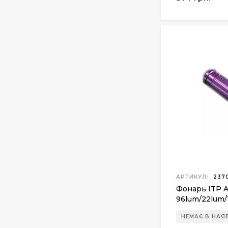
Манжета поршня для
винтовки Gamo
Hunter 1250
200 грн.
АРТИКУЛ:
2370
Фонарь ITP A
96lum/22lum/
R5)
НЕМАЄ В НАЯ