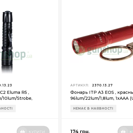
.13.23
АРТИКУЛ:
2370.13.27
C2 Eluma R5 ,
Фонарь ITP A3 EOS , красн
/10lum/Strobe,
96lum/22lum/1,8lum, 1xAAA 
2 R5)
R5)
ВНОСТІ
НЕМАЄ В НАЯВНОСТІ
174 грн.
КУПИТИ
К