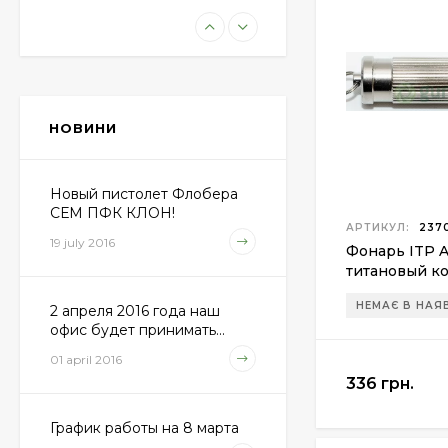
Пневматическая
винтовка Beretta Cx4
Storm
11 100 грн.
НОВИНИ
Пули JSB "Exact
Diabolo" 4,50мм
(500шт.)
Новый пистолет Флобера
690 грн.
СЕМ ПФК КЛОН!
АРТИКУЛ:
2370
19 july 2016
Фонарь ITP A
титановый ко
Пневматический
80lum/18lum/1
пистолет Colt Special
НЕМАЄ В НАЯ
2 апреля 2016 года наш
Combat Classic
6 540 грн.
офис будет принимать...
01 april 2016
336 грн.
Патрони Флобера
Sellier&Bellot
График работы на 8 марта