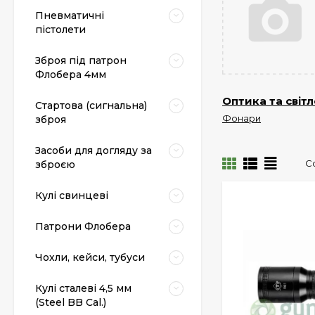
Пневматичні
пістолети
Зброя під патрон
Флобера 4мм
Оптика та світ
Стартова (сигнальна)
Фонари
зброя
Засоби для догляду за
С
зброєю
Кулі свинцеві
Патрони Флобера
Чохли, кейси, тубуси
Кулі сталеві 4,5 мм
(Steel BB Cal.)