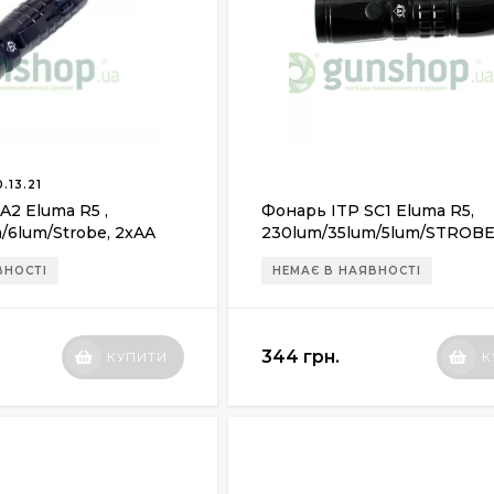
.13.21
A2 Eluma R5 ,
Фонарь ITP SC1 Eluma R5,
/6lum/Strobe, 2xAA
230lum/35lum/5lum/STROBE
1xCR123A
ВНОСТІ
НЕМАЄ В НАЯВНОСТІ
344 грн.
КУПИТИ
К