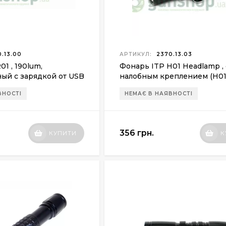
.13.00
АРТИКУЛ:
2370.13.03
1 , 190lum,
Фонарь ITP H01 Headlamp , 
ый с зарядкой от USB
налобным креплением (H01
ВНОСТІ
НЕМАЄ В НАЯВНОСТІ
356 грн.
КУПИТИ
К