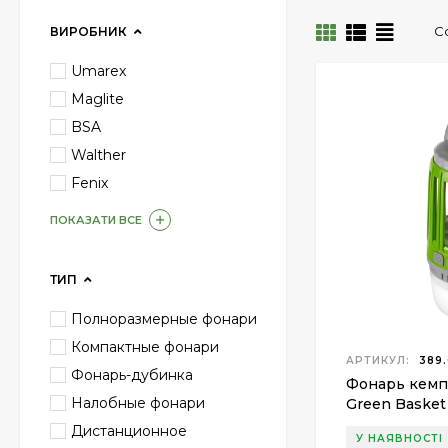
С
ВИРОБНИК
Umarex
Maglite
BSA
Walther
Fenix
ПОКАЗАТИ ВСЕ
ТИП
Полноразмерные фонари
Компактные фонари
АРТИКУЛ:
389.
Фонарь-дубинка
Фонарь кемп
Налобные фонари
Green Basket
насекомых
Дистанционное
У НАЯВНОСТІ