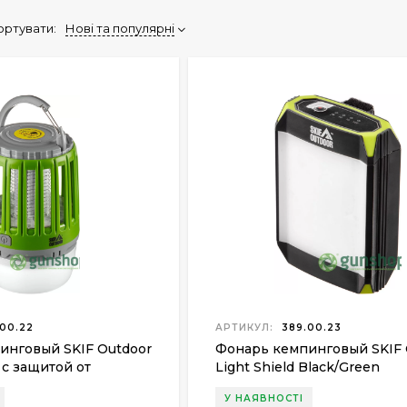
ортувати:
Нові та популярні
00.22
АРТИКУЛ:
389.00.23
инговый SKIF Outdoor
Фонарь кемпинговый SKIF 
 с защитой от
Light Shield Black/Green
У НАЯВНОСТІ