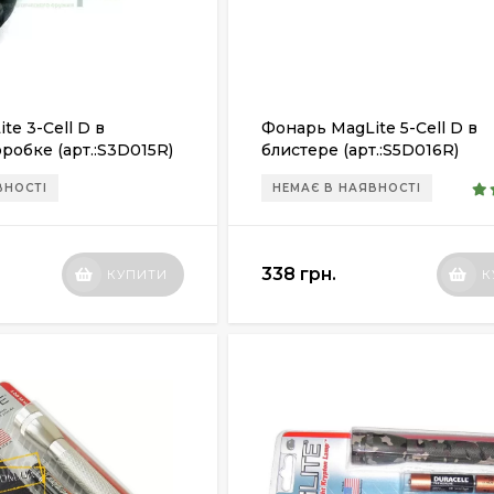
te 3-Cell D в
Фонарь MagLite 5-Cell D в
робке (арт.:S3D015R)
блистере (арт.:S5D016R)
ВНОСТІ
НЕМАЄ В НАЯВНОСТІ
338 грн.
КУПИТИ
К