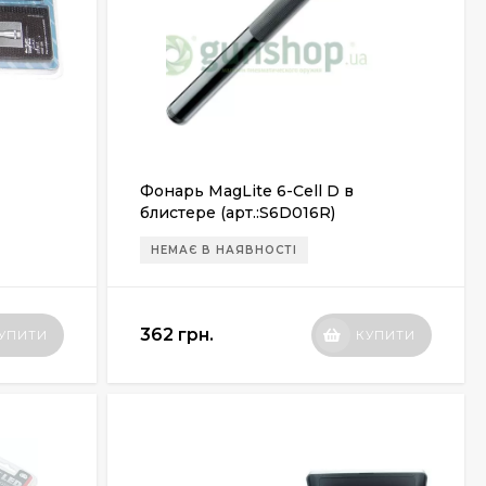
Фонарь MagLite 6-Cell D в
блистере (арт.:S6D016R)
НЕМАЄ В НАЯВНОСТІ
362 грн.
УПИТИ
КУПИТИ