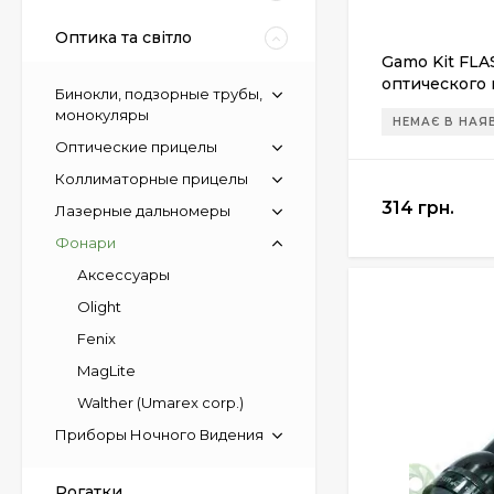
Оптика та світло
Gamo Kit FLA
оптического
Бинокли, подзорные трубы,
монокуляры
НЕМАЄ В НАЯ
Оптические прицелы
Коллиматорные прицелы
314 грн.
Лазерные дальномеры
Фонари
Аксессуары
Olight
Fenix
MagLite
Walther (Umarex corp.)
Приборы Ночного Видения
Рогатки