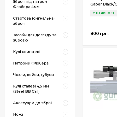
Зброя під патрон
Gaper Black/
Флобера 4мм
комаров
У НАЯВНОСТІ
Стартова (сигнальна)
зброя
800 грн.
Засоби для догляду за
зброєю
Кулі свинцеві
Патрони Флобера
Чохли, кейси, тубуси
Кулі сталеві 4,5 мм
(Steel BB Cal.)
Аксесуари до зброї
Ножі