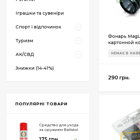
Пневматический
Іграшки та сувеніри
пистолет Colt Special
Combat Classic
6 540 грн.
Спорт і відпочинок
Фонарь MagLi
Туризм
картонной ко
Патрони Флобера
Sellier&Bellot
НЕМАЄ В НАЯ
АК/СВД
1 850 грн.
Знижки (14-41%)
290 грн.
Магазин для Beretta
Px4 Storm
855 грн.
ПОПУЛЯРНІ ТОВАРИ
Средство для ухода
за оружием Ballistol
Spray , 50 мл.
175 грн.