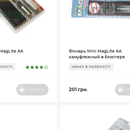
MagLite AA
Фонарь Mini MagLite AA
камуфляжный в блистере
ВНОСТІ
НЕМАЄ В НАЯВНОСТІ
201 грн.
КУПИТИ
К