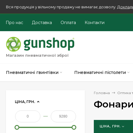
Вся продукція у вільному продажу не вимагає дозволу.
Доклад
Про нас
Доставка
Оплата
Контакти
Магазин пневматичної зброї
Пневматичні гвинтівки
Пневматичні пістолети
Головна
Оптика т
Фонар
ЦІНА, ГРН.
—
ЦІНА, ГРН.