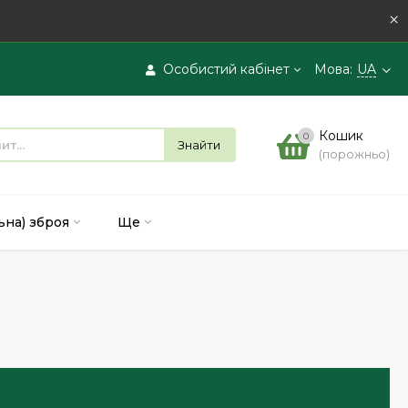
×
Особистий кабінет
Мова:
UA
Вхід
Кошик
0
Знайти
(порожньо)
Реєстрація
ьна) зброя
Ще