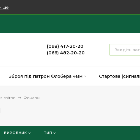
ніше
(098) 417-20-20
(066) 482-20-20
Зброя під патрон Флобера 4мм
Стартова (сигнал
а світло
Фонари
и
ВИРОБНИК
ТИП