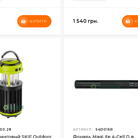
1 540 грн.
КУПИТИ
К
00.28
АРТИКУЛ:
S4D016R
инговый SKIF Outdoor
Фонарь MagLite 4-Cell D в