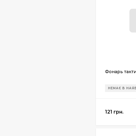
Diabolo" 4,50мм
(500шт.)
690 грн.
Пневматический
пистолет Colt Special
Combat Classic
6 540 грн.
Фонарь такти
Патрони Флобера
Sellier&Bellot
НЕМАЄ В НАЯ
1 850 грн.
121 грн.
Магазин для Beretta
Px4 Storm
855 грн.