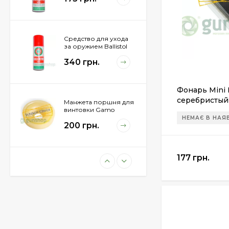
Средство для ухода
за оружием Ballistol
Spray , 200 мл.
340 грн.
Фонарь Mini 
серебристый
Манжета поршня для
винтовки Gamo
Hunter 1250
НЕМАЄ В НАЯ
200 грн.
177 грн.
Пневматическая
винтовка Beretta Cx4
Storm
11 100 грн.
Пули JSB "Exact