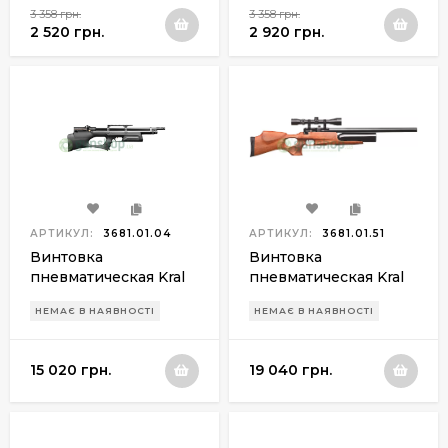
3 358 грн.
3 358 грн.
2 520 грн.
2 920 грн.
АРТИКУЛ:
3681.01.04
АРТИКУЛ:
3681.01.51
Винтовка
Винтовка
пневматическая Kral
пневматическая Kral
Puncher Breaker PCP
Puncher Auto PCP 4,5
НЕМАЄ В НАЯВНОСТІ
НЕМАЄ В НАЯВНОСТІ
Synthetic 4,5 мм с
мм
глушителем
15 020 грн.
19 040 грн.