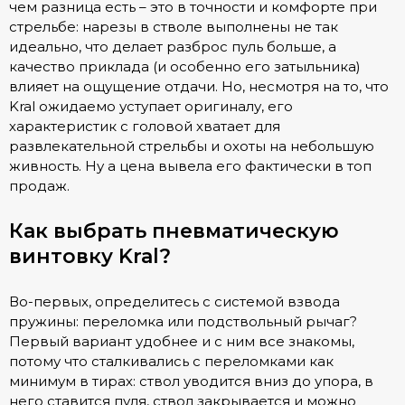
чем разница есть – это в точности и комфорте при
стрельбе: нарезы в стволе выполнены не так
идеально, что делает разброс пуль больше, а
качество приклада (и особенно его затыльника)
влияет на ощущение отдачи. Но, несмотря на то, что
Kral ожидаемо уступает оригиналу, его
характеристик с головой хватает для
развлекательной стрельбы и охоты на небольшую
живность. Ну а цена вывела его фактически в топ
продаж.
Как выбрать пневматическую
винтовку Kral?
Во-первых, определитесь с системой взвода
пружины: переломка или подствольный рычаг?
Первый вариант удобнее и с ним все знакомы,
потому что сталкивались с переломками как
минимум в тирах: ствол уводится вниз до упора, в
него ставится пуля, ствол закрывается и можно