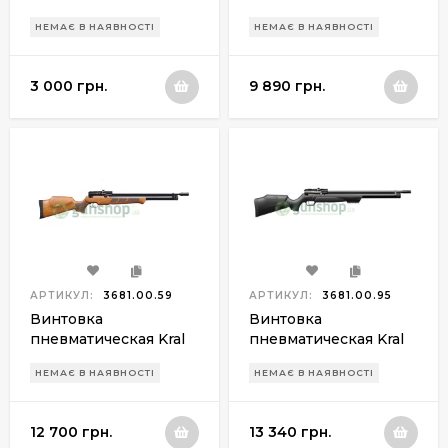
008 Syntetic
Puncher Synthetic
НЕМАЄ В НАЯВНОСТІ
НЕМАЄ В НАЯВНОСТІ
PCP 4,5 мм
3 000 грн.
9 890 грн.
АРТИКУЛ:
3681.00.59
АРТИКУЛ:
3681.00.95
Винтовка
Винтовка
пневматическая Kral
пневматическая Kral
Puncher Wood PCP 4,5
Puncher Mega
НЕМАЄ В НАЯВНОСТІ
НЕМАЄ В НАЯВНОСТІ
мм
Synthetic PCP 4,5 мм
12 700 грн.
13 340 грн.