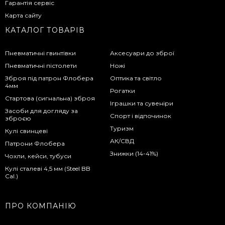
Гарантія сервіс
Карта сайту
КАТАЛОГ ТОВАРІВ
Пневматичні гвинтівки
Аксесуари до зброї
Пневматичні пістолети
Ножі
Зброя під патрон Флобера
Оптика та світло
4мм
Рогатки
Стартова (сигнальна) зброя
Іграшки та сувеніри
Засоби для догляду за
Спорт і відпочинок
зброєю
Туризм
Кулі свинцеві
АК/СВД
Патрони Флобера
Знижки (14-41%)
Чохли, кейси, тубуси
Кулі сталеві 4,5 мм (Steel BB
Cal.)
ПРО КОМПАНІЮ