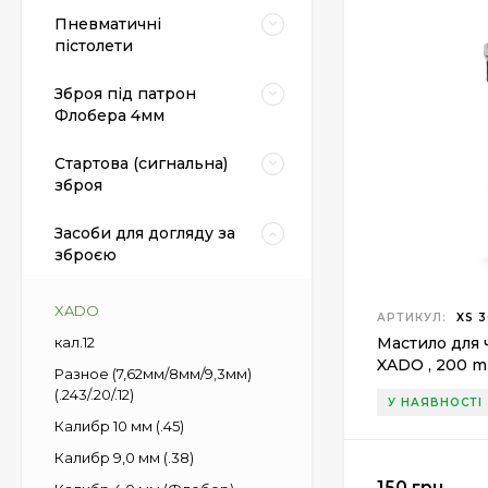
Пневматичні
пістолети
Зброя під патрон
Флобера 4мм
Стартова (сигнальна)
зброя
Засоби для догляду за
зброєю
XADO
АРТИКУЛ:
XS 3
кал.12
Мастило для 
XADO , 200 m
Разное (7,62мм/8мм/9,3мм)
(.243/.20/.12)
У НАЯВНОСТІ
Калибр 10 мм (.45)
Калибр 9,0 мм (.38)
150 грн.