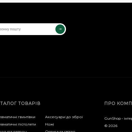
АТАЛОГ ТОВАРІВ
ПРО КОМ
вматичні гвинтівки
Аксесуари до зброї
GunShop - інте
вматичні пістолети
Ножі
© 2026
оя під патрон
Оптика та світло