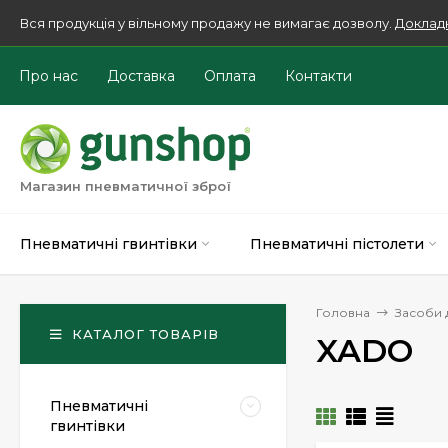
Вся продукція у вільному продажу не вимагає дозволу.
Доклад
Про нас
Доставка
Оплата
Контакти
Магазин пневматичної зброї
Пневматичні гвинтівки
Пневматичні пістолети
Головна
Засоби 
КАТАЛОГ ТОВАРІВ
XADO
Пневматичні
гвинтівки