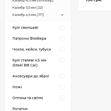
Калибр 4,0 мм (Флобер)
Калибр 5,5 мм (.22)
Калибр 4,5 мм (.177)
Кулі свинцеві
Патрони Флобера
Чохли, кейси, тубуси
Кулі сталеві 4,5 мм
(Steel BB Cal.)
Аксесуари до зброї
Ножі
Оптика та світло
Рогатки