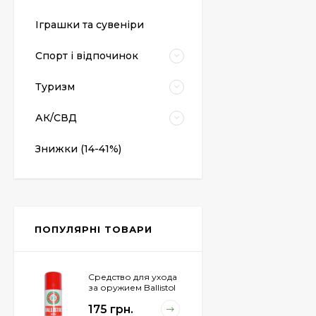
Пневматический
Іграшки та сувеніри
пистолет Colt Special
Combat Classic
6 540 грн.
Спорт і відпочинок
Туризм
Патрони Флобера
Sellier&Bellot
АК/СВД
1 850 грн.
Знижки (14-41%)
Магазин для Beretta
Px4 Storm
855 грн.
ПОПУЛЯРНІ ТОВАРИ
Средство для ухода
за оружием Ballistol
Spray , 50 мл.
175 грн.