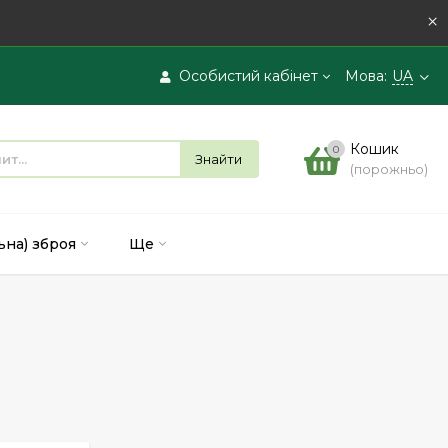
×
Особистий кабінет
Мова:
UA
Вхід
Кошик
0
Знайти
(порожньо)
Реєстрація
ьна) зброя
Ще