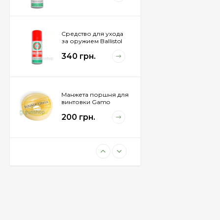
Средство для ухода
за оружием Ballistol
Spray , 200 мл.
340 грн.
Манжета поршня для
винтовки Gamo
Hunter 1250
200 грн.
Пневматическая
винтовка Beretta Cx4
Storm
11 100 грн.
Пули JSB "Exact