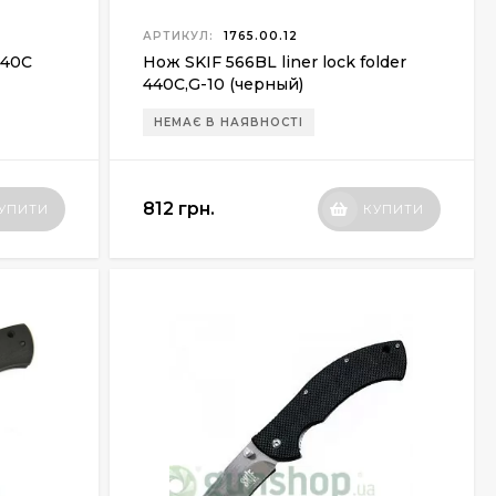
АРТИКУЛ:
1765.00.12
440С
Нож SKIF 566BL liner lock folder
440С,G-10 (черный)
НЕМАЄ В НАЯВНОСТІ
812 грн.
УПИТИ
КУПИТИ