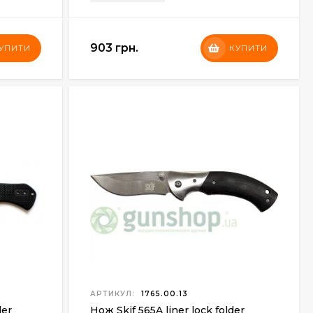
903 грн.
УПИТИ
КУПИТИ
АРТИКУЛ:
1765.00.13
der
Нож Skif 565A liner lock folder