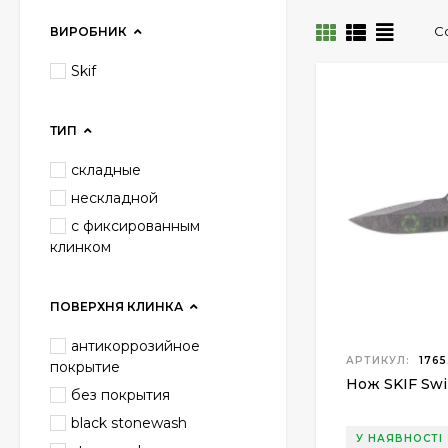
С
ВИРОБНИК
Skif
ТИП
складные
нескладной
с фиксированным
клинком
ПОВЕРХНЯ КЛИНКА
антикоррозийное
АРТИКУЛ:
1765
покрытие
Нож SKIF Swi
без покрытия
black stonewash
У НАЯВНОСТІ