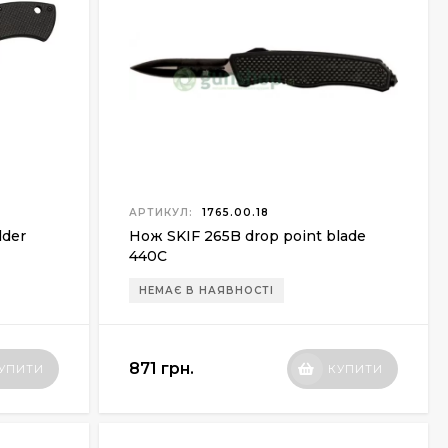
АРТИКУЛ:
1765.00.18
lder
Нож SKIF 265B drop point blade
440С
НЕМАЄ В НАЯВНОСТІ
871 грн.
УПИТИ
КУПИТИ