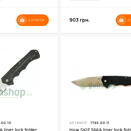
903 грн.
КУПИТИ
К
.00.10
АРТИКУЛ:
1765.00.11
 liner lock folder
Нож SKIF 566A liner lock fol