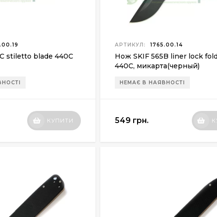
.00.19
АРТИКУЛ:
1765.00.14
 stiletto blade 440С
Нож SKIF 565B liner lock fol
440C, микарта(черный)
ВНОСТІ
НЕМАЄ В НАЯВНОСТІ
549 грн.
КУПИТИ
К