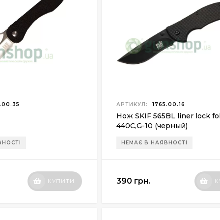
.00.35
АРТИКУЛ:
1765.00.16
Нож SKIF 565BL liner lock fo
440С,G-10 (черный)
ВНОСТІ
НЕМАЄ В НАЯВНОСТІ
390 грн.
КУПИТИ
К