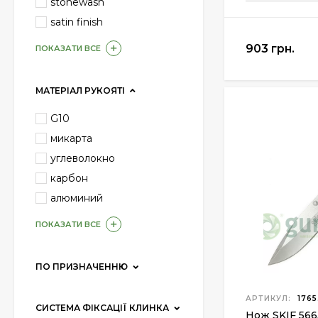
stonewash
satin finish
903 грн.
ПОКАЗАТИ ВСЕ
МАТЕРІАЛ РУКОЯТІ
G10
микарта
углеволокно
карбон
алюминий
ПОКАЗАТИ ВСЕ
ПО ПРИЗНАЧЕННЮ
АРТИКУЛ:
1765
СИСТЕМА ФІКСАЦІЇ КЛИНКА
Нож SKIF 566A