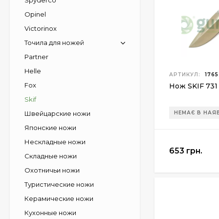
Spyderco
Opinel
Victorinox
Точила для ножей
Partner
Helle
АРТИКУЛ:
1765
Fox
Нож SKIF 731
Skif
НЕМАЄ В НАЯ
Швейцарские ножи
Японские ножи
Нескладные ножи
653 грн.
Складные ножи
Охотничьи ножи
Туристические ножи
Керамические ножи
Кухонные ножи