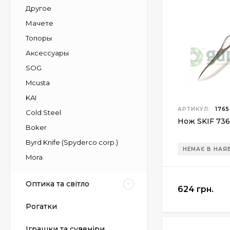
Другое
Мачете
Топоры
Аксессуары
SOG
Mcusta
KAI
АРТИКУЛ:
1765
Cold Steel
Нож SKIF 736
Boker
Byrd Knife (Spyderco corp.)
НЕМАЄ В НАЯ
Mora
Оптика та світло
624 грн.
Рогатки
Пневматический
Іграшки та сувеніри
пистолет Colt Special