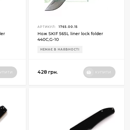
АРТИКУЛ:
1765.00.15
der
Нож SKIF 565L liner lock folder
440С,G-10
НЕМАЄ В НАЯВНОСТІ
428 грн.
УПИТИ
КУПИТИ