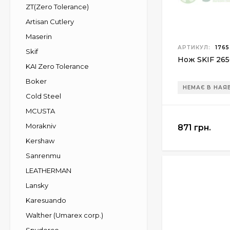
ZT(Zero Tolerance)
Artisan Cutlery
Maserin
АРТИКУЛ:
1765
Skif
Нож SKIF 265C
KAI Zero Tolerance
Boker
НЕМАЄ В НАЯ
Cold Steel
MCUSTA
Morakniv
871 грн.
Kershaw
Sanrenmu
LEATHERMAN
Lansky
Karesuando
Walther (Umarex corp.)