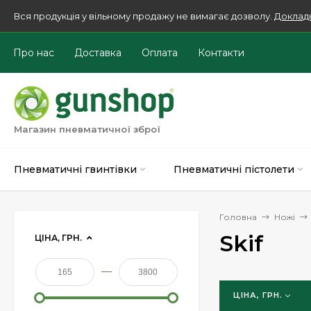
Вся продукція у вільному продажу не вимагає дозволу.
Доклад
Про нас
Доставка
Оплата
Контакти
Магазин пневматичної зброї
Пневматичні гвинтівки
Пневматичні пістолети
Головна
Ножі
Skif
ЦІНА, ГРН.
—
ЦІНА, ГРН.