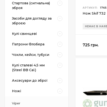
Стартова (сигнальна)
зброя
АРТИКУЛ:
1765
Нож Skif 732
Засоби для догляду за
зброєю
НЕМАЄ В НАЯ
Кулі свинцеві
Патрони Флобера
725 грн.
Чохли, кейси, тубуси
Кулі сталеві 4,5 мм
(Steel BB Cal.)
Аксесуари до зброї
Ножі
Viper