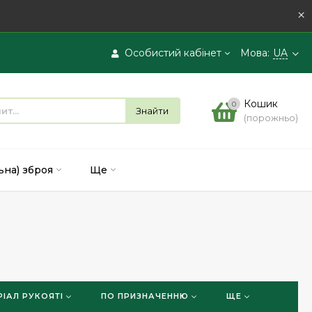
×
Особистий кабінет
Мова:
UA
Вхід
Кошик
0
Знайти
(порожньо)
Реєстрація
ьна) зброя
Ще
РІАЛ РУКОЯТІ
ПО ПРИЗНАЧЕННЮ
ЩЕ