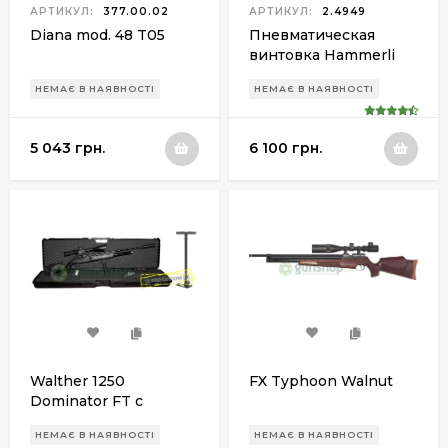
АРТИКУЛ:
377.00.02
АРТИКУЛ:
2.4949
Diana mod. 48 T05
Пневматическая
винтовка Hammerli
Hunter Force 1000
НЕМАЄ В НАЯВНОСТІ
НЕМАЄ В НАЯВНОСТІ
Combo
5 043 грн.
6 100 грн.
Walther 1250
FX Typhoon Walnut
Dominator FT с
насосом высокого
НЕМАЄ В НАЯВНОСТІ
НЕМАЄ В НАЯВНОСТІ
давления