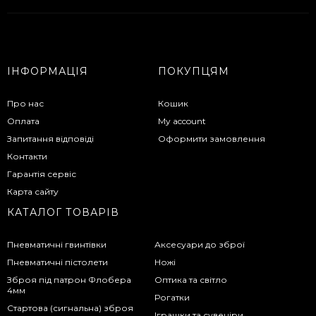
ІНФОРМАЦІЯ
ПОКУПЦЯМ
Про нас
Кошик
Оплата
My account
Запитання відповіді
Оформити замовлення
Контакти
Гарантія сервіс
Карта сайту
КАТАЛОГ ТОВАРІВ
Пневматичні гвинтівки
Аксесуари до зброї
Пневматичні пістолети
Ножі
Зброя під патрон Флобера
Оптика та світло
4мм
Рогатки
Стартова (сигнальна) зброя
Іграшки та сувеніри