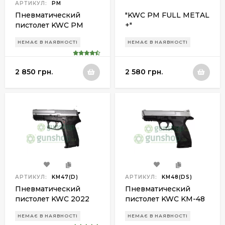
АРТИКУЛ:
PM
Пневматический
"KWC PM FULL METAL
пистолет KWC PM
+"
MAKAROV
НЕМАЄ В НАЯВНОСТІ
НЕМАЄ В НАЯВНОСТІ
2 850 грн.
2 580 грн.
АРТИКУЛ:
KM47(D)
АРТИКУЛ:
KM48(DS)
Пневматический
Пневматический
пистолет KWC 2022
пистолет KWC KM-48
KM-47 SDHN silver
SDHN silver metal
НЕМАЄ В НАЯВНОСТІ
НЕМАЄ В НАЯВНОСТІ
metal slide
slide