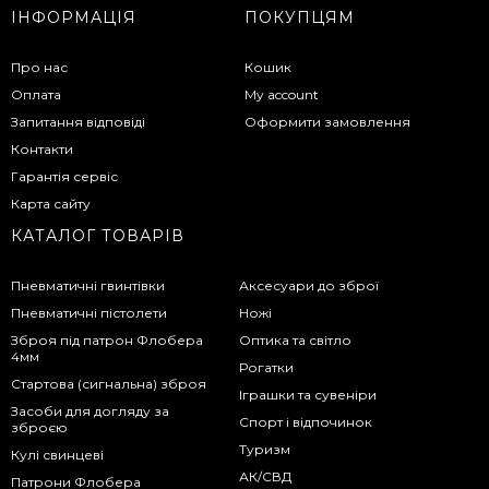
ІНФОРМАЦІЯ
ПОКУПЦЯМ
Про нас
Кошик
Оплата
My account
Запитання відповіді
Оформити замовлення
Контакти
Гарантія сервіс
Карта сайту
КАТАЛОГ ТОВАРІВ
Пневматичні гвинтівки
Аксесуари до зброї
Пневматичні пістолети
Ножі
Зброя під патрон Флобера
Оптика та світло
4мм
Рогатки
Стартова (сигнальна) зброя
Іграшки та сувеніри
Засоби для догляду за
Спорт і відпочинок
зброєю
Туризм
Кулі свинцеві
АК/СВД
Патрони Флобера