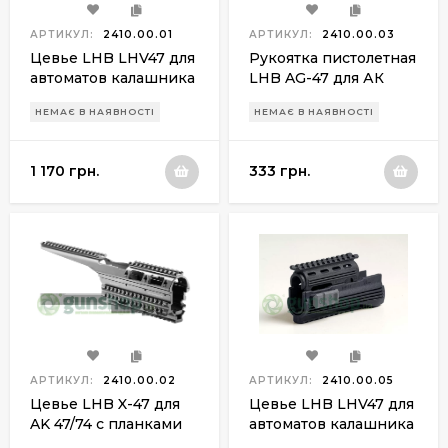
АРТИКУЛ:
2410.00.01
АРТИКУЛ:
2410.00.03
Цевье LHB LHV47 для
Рукоятка пистолетная
автоматов калашника
LHB AG-47 для АК
47/74
47/74
НЕМАЄ В НАЯВНОСТІ
НЕМАЄ В НАЯВНОСТІ
1 170 грн.
333 грн.
АРТИКУЛ:
2410.00.02
АРТИКУЛ:
2410.00.05
Цевье LHB X-47 для
Цевье LHB LHV47 для
AK 47/74 с планками
автоматов калашника
Weaver/Picatinny
47/74 (с боковыми