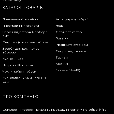
Карта сайту
КАТАЛОГ ТОВАРІВ
Пневматичні гвинтівки
Аксесуари до зброї
Пневматичні пістолети
Ножі
Зброя під патрон Флобера
Оптика та світло
4мм
Рогатки
Стартова (сигнальна) зброя
Іграшки та сувеніри
Засоби для догляду за
Спорт і відпочинок
зброєю
Туризм
Кулі свинцеві
АК/СВД
Патрони Флобера
Знижки (14-41%)
Чохли, кейси, тубуси
Кулі сталеві 4,5 мм (Steel BB
Cal.)
ПРО КОМПАНІЮ
GunShop - інтернет-магазин з продажу пневматичної зброї №1 в