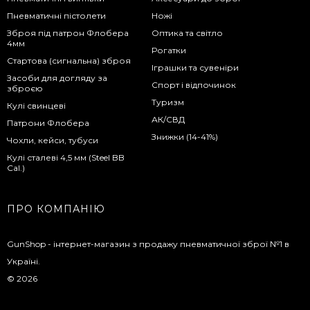
Пневматичні пістолети
Ножі
Зброя під патрон Флобера
Оптика та світло
4мм
Рогатки
Стартова (сигнальна) зброя
Іграшки та сувеніри
Засоби для догляду за
Спорт і відпочинок
зброєю
Туризм
Кулі свинцеві
АК/СВД
Патрони Флобера
Знижки (14-41%)
Чохли, кейси, тубуси
Кулі сталеві 4,5 мм (Steel BB
Cal.)
ПРО КОМПАНІЮ
GunShop - інтернет-магазин з продажу пневматичної зброї №1 в
Україні.
© 2026