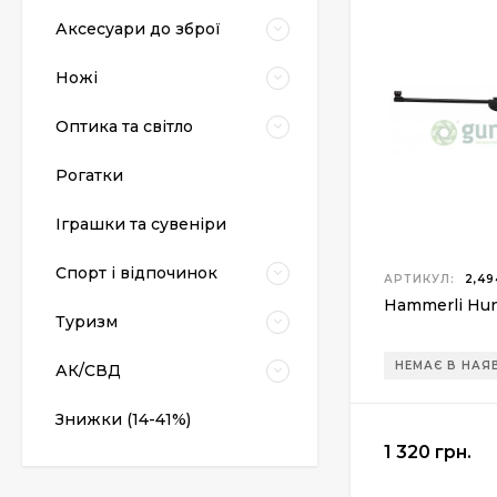
Аксесуари до зброї
Ножі
Оптика та світло
Рогатки
Пневматический
Іграшки та сувеніри
пистолет Colt Special
Combat Classic
6 540 грн.
Спорт і відпочинок
АРТИКУЛ:
2,49
Hammerli Hun
Туризм
Патрони Флобера
Sellier&Bellot
НЕМАЄ В НАЯ
АК/СВД
1 850 грн.
Знижки (14-41%)
1 320 грн.
Магазин для Beretta