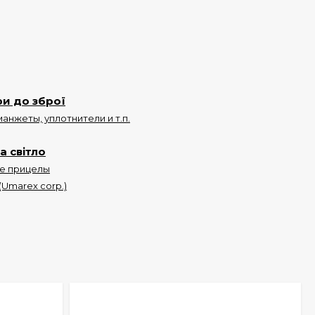
и до зброї
анжеты, уплотнители и т.п.
а світло
е прицелы
(Umarex corp.)