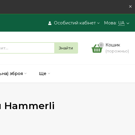
×
Особистий кабінет
Мова:
UA
Вхід
Кошик
0
Знайти
(порожньо)
Реєстрація
ьна) зброя
Ще
я Hammerli