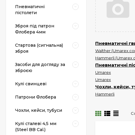
Пневматичні
пістолети
Зброя під патрон
Флобера 4мм
Пневматичні гв
Стартова (сигнальна)
Walther (Umarex cor
зброя
Hammerli (Umarex c
Засоби для догляду за
Пневматичні пі
зброєю
Umarex
Umarex
Кулі свинцеві
Чохли, кейси, 
Hammerli
Патрони Флобера
Чохли, кейси, тубуси
С
Кулі сталеві 4,5 мм
(Steel BB Cal.)