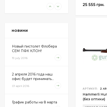
25 555 грн.
Пневматическая
винтовка Beretta Cx4
Storm
11 100 грн.
НОВИНИ
Пули JSB "Exact
Diabolo" 4,50мм
(500шт.)
Новый пистолет Флобера
690 грн.
СЕМ ПФК КЛОН!
19 july 2016
Пневматический
пистолет Colt Special
2 апреля 2016 года наш
Combat Classic
6 540 грн.
офис будет принимать...
01 april 2016
АРТИКУЛ:
2.49
Hammerli Hun
Патрони Флобера
(без оптики)
Sellier&Bellot
График работы на 8 марта