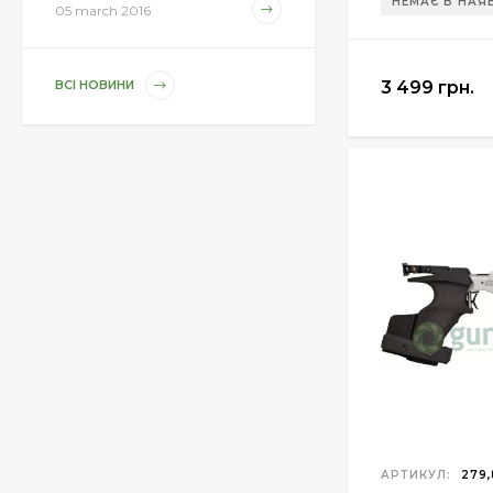
НЕМАЄ В НАЯ
1 850 грн.
05 march 2016
3 499 грн.
ВСІ НОВИНИ
Магазин для Beretta
Px4 Storm
855 грн.
Средство для ухода
за оружием Ballistol
Spray , 50 мл.
175 грн.
Средство для ухода
за оружием Ballistol
Spray , 200 мл.
340 грн.
АРТИКУЛ:
279,