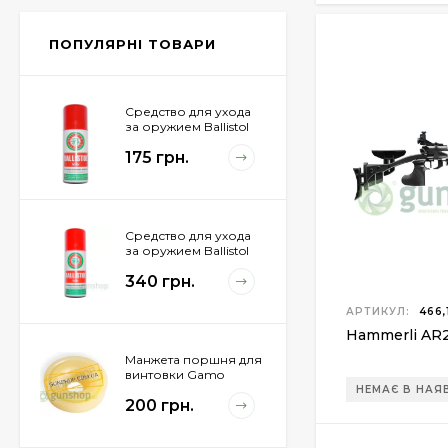
Px4 Storm
855 грн.
ПОПУЛЯРНІ ТОВАРИ
Средство для ухода
за оружием Ballistol
Spray , 50 мл.
175 грн.
Средство для ухода
за оружием Ballistol
Spray , 200 мл.
340 грн.
АРТИКУЛ:
466,
Hammerli AR2
Манжета поршня для
винтовки Gamo
Hunter 1250
НЕМАЄ В НАЯ
200 грн.