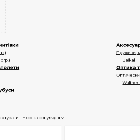
интівки
Аксесуар
p.)
Пружины, м
orp.)
Baikal
столети
Оптика т
Оптически
Walther 
тубуси
ортувати:
Нові та популярні