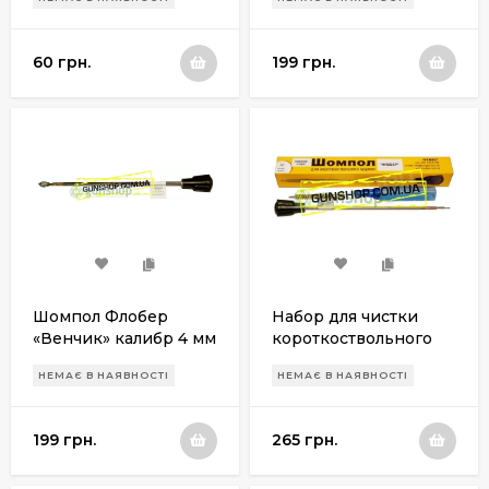
Ружес
60 грн.
199 грн.
Шомпол Флобер
Набор для чистки
«Венчик» калибр 4 мм
короткоствольного
оружия Флобер 4,0мм
НЕМАЄ В НАЯВНОСТІ
НЕМАЄ В НАЯВНОСТІ
(в картонной
коробке) Ружес ФЛ2
199 грн.
265 грн.