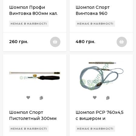
Шомпол Профи
Шомпол Спорт
Винтовка 800мм кал.
Винтовка 960
4,5мм Ружес
«РУЖЕС» калибр 4,5
НЕМАЄ В НАЯВНОСТІ
НЕМАЄ В НАЯВНОСТІ
мм
260 грн.
480 грн.
Шомпол Спорт
Шомпол РСР 760х4,5
Пистолетный 300мм
с вишером и
«РУЖЕС» калибр 4,5
латунным ершом
НЕМАЄ В НАЯВНОСТІ
НЕМАЄ В НАЯВНОСТІ
мм