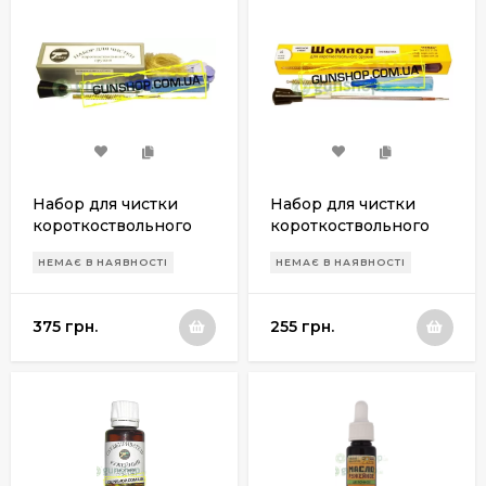
Набор для чистки
Набор для чистки
короткоствольного
короткоствольного
оружия Пневматика
оружия Пневматика
НЕМАЄ В НАЯВНОСТІ
НЕМАЄ В НАЯВНОСТІ
4,5мм (в
4,5мм (в картонной
пластмассовой
коробке) Ружес ПК2
коробке) Ружес ПК1
375 грн.
255 грн.