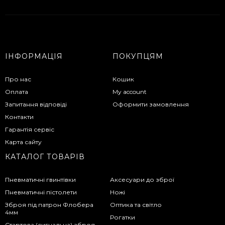
ІНФОРМАЦІЯ
ПОКУПЦЯМ
Про нас
Кошик
Оплата
My account
Запитання відповіді
Оформити замовлення
Контакти
Гарантія сервіс
Карта сайту
КАТАЛОГ ТОВАРІВ
Пневматичні гвинтівки
Аксесуари до зброї
Пневматичні пістолети
Ножі
Зброя під патрон Флобера
Оптика та світло
4мм
Рогатки
Стартова (сигнальна) зброя