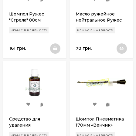
Шомпол Ружес
Масло ружейное
"Стрела" 80см
нейтральное Ружес
большое
НЕМАЄ В НАЯВНОСТІ
НЕМАЄ В НАЯВНОСТІ
161 грн.
70 грн.
Средство для
Шомпол Пневматика
удаления
170мм «Венчик»
освинцевания ствола
калибр 4,5 мм
НЕМАЄ В НАЯВНОСТІ
НЕМАЄ В НАЯВНОСТІ