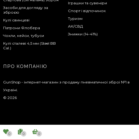
Іграшки та сувеніри
Засоби для догляду за
Спорт і відпочинок
зброєю
Туризм
Кулі свинцеві
АК/СВД
Патрони Флобера
Знижки (14-41%)
Чохли, кейси, тубуси
Кулі сталеві 4,5 мм (Steel BB
Cal.)
ПРО КОМПАНІЮ
GunShop - інтернет-магазин з продажу пневматичної зброї №1 в
Україні.
© 2026
0
0
0