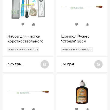
Набор для чистки
Шомпол Ружес
короткоствольного
"Стрела" 56см
оружия Флобер 4мм
НЕМАЄ В НАЯВНОСТІ
НЕМАЄ В НАЯВНОСТІ
(в пластмассовой
коробке) Флобер ФЛ1
375 грн.
161 грн.