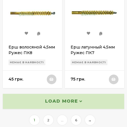
Ерш волосяной 4,5мм
Ерш латунный 4,5мм
Ружес ПК8
Ружес ПК7
НЕМАЄ В НАЯВНОСТІ
НЕМАЄ В НАЯВНОСТІ
45 грн.
75 грн.
LOAD MORE
1
2
...
6
→