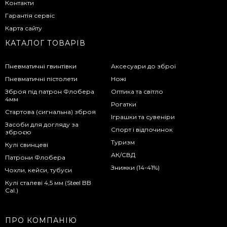
Контакти
Гарантія сервіс
Карта сайту
КАТАЛОГ ТОВАРІВ
Пневматичні гвинтівки
Аксесуари до зброї
Пневматичні пістолети
Ножі
Зброя під патрон Флобера
Оптика та світло
4мм
Рогатки
Стартова (сигнальна) зброя
Іграшки та сувеніри
Засоби для догляду за
Спорт і відпочинок
зброєю
Туризм
Кулі свинцеві
АК/СВД
Патрони Флобера
Знижки (14-41%)
Чохли, кейси, тубуси
Кулі сталеві 4,5 мм (Steel BB
Cal.)
ПРО КОМПАНІЮ