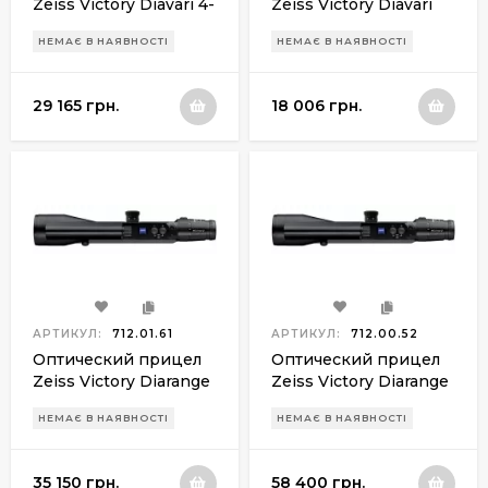
Zeiss Victory Diavari 4-
Zeiss Victory Diavari
16x50 ret. Rapid Z7
1,5-6x42 ret.60
НЕМАЄ В НАЯВНОСТІ
НЕМАЄ В НАЯВНОСТІ
29 165 грн.
18 006 грн.
АРТИКУЛ:
712.01.61
АРТИКУЛ:
712.00.52
Оптический прицел
Оптический прицел
Zeiss Victory Diarange
Zeiss Victory Diarange
3-12х56 T* M LotuTec
3-12х56 T* M LotuTec
НЕМАЄ В НАЯВНОСТІ
НЕМАЄ В НАЯВНОСТІ
New BDC ret.43
New BDC ret.66
35 150 грн.
58 400 грн.