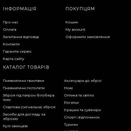
ІНФОРМАЦІЯ
ПОКУПЦЯМ
Про нас
Кошик
Оплата
My account
Запитання відповіді
Оформити замовлення
Контакти
Гарантія сервіс
Карта сайту
КАТАЛОГ ТОВАРІВ
Пневматичні гвинтівки
Аксесуари до зброї
Пневматичні пістолети
Ножі
Зброя під патрон Флобера
Оптика та світло
4мм
Рогатки
Стартова (сигнальна) зброя
Іграшки та сувеніри
Засоби для догляду за
Спорт і відпочинок
зброєю
Туризм
Кулі свинцеві