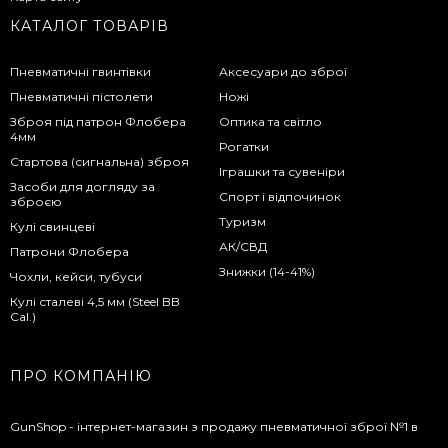
КАТАЛОГ ТОВАРІВ
Пневматичні гвинтівки
Аксесуари до зброї
Пневматичні пістолети
Ножі
Зброя під патрон Флобера
Оптика та світло
4мм
Рогатки
Стартова (сигнальна) зброя
Іграшки та сувеніри
Засоби для догляду за
Спорт і відпочинок
зброєю
Туризм
Кулі свинцеві
АК/СВД
Патрони Флобера
Знижки (14-41%)
Чохли, кейси, тубуси
Кулі сталеві 4,5 мм (Steel BB
Cal.)
ПРО КОМПАНІЮ
GunShop - інтернет-магазин з продажу пневматичної зброї №1 в