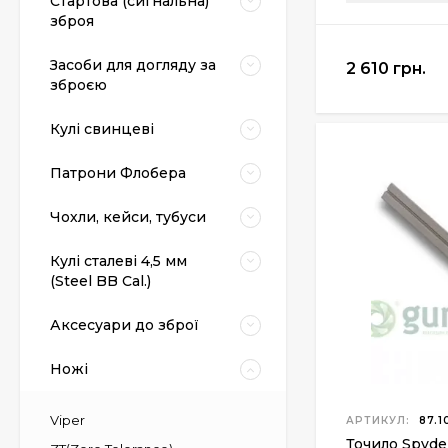
Стартова (сигнальна)
зброя
Засоби для догляду за
2 610 грн.
зброєю
Кулі свинцеві
Патрони Флобера
Чохли, кейси, тубуси
Кулі сталеві 4,5 мм
(Steel BB Cal.)
Аксесуари до зброї
Ножі
Viper
АРТИКУЛ:
87.1
Точило Spyde