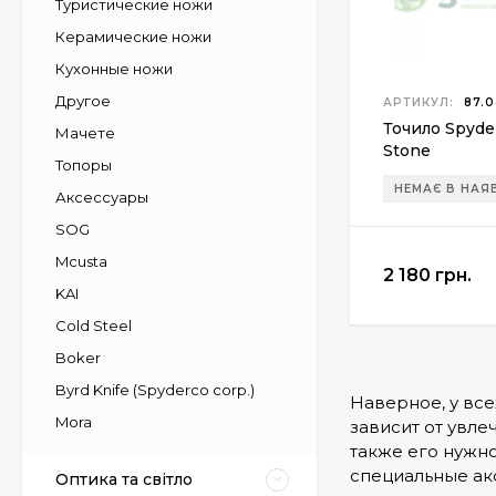
Туристические ножи
Керамические ножи
Кухонные ножи
Другое
АРТИКУЛ:
87.0
Точило Spyde
Мачете
Stone
Топоры
НЕМАЄ В НАЯ
Аксессуары
SOG
Mcusta
2 180 грн.
KAI
Cold Steel
Boker
Byrd Knife (Spyderco corp.)
Наверное, у всех
Mora
зависит от увле
также его нужно
специальные акс
Оптика та світло