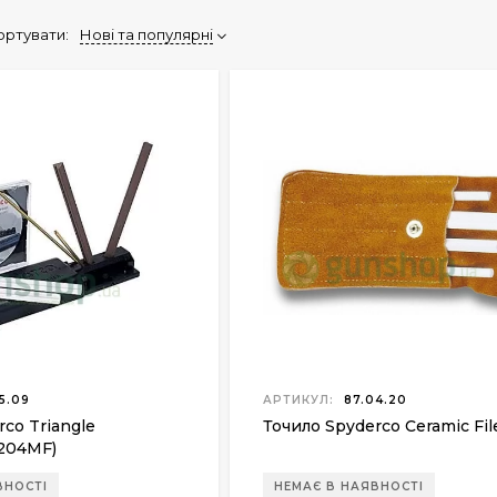
ортувати:
Нові та популярні
5.09
АРТИКУЛ:
87.04.20
co Triangle
Точило Spyderco Ceramic Fil
204MF)
ВНОСТІ
НЕМАЄ В НАЯВНОСТІ