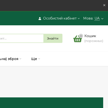
×
Особистий кабінет
Мова:
UA
Вхід
Кошик
0
Знайти
(порожньо)
Реєстрація
ьна) зброя
Ще