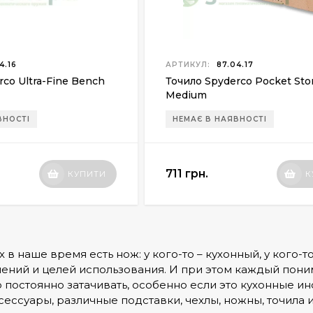
4.16
АРТИКУЛ:
87.04.17
rco Ultra-Fine Bench
Точило Spyderco Pocket St
Medium
ВНОСТІ
НЕМАЄ В НАЯВНОСТІ
711 грн.
КУПИТИ
К
 в наше время есть нож: у кого-то – кухонный, у кого-то 
чений и целей использования. И при этом каждый понима
 постоянно затачивать, особенно если это кухонные и
ессуары, различные подставки, чехлы, ножны, точила и 