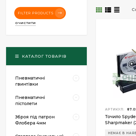
С
FILTER PRODUCTS
ОЧИСТИТИ
КАТАЛОГ ТОВАРІВ
Пневматичні
гвинтівки
Пневматичні
пістолети
АРТИКУЛ:
87.0
Точило Spyder
Зброя під патрон
Sharpmaker (
Флобера 4мм
НЕМАЄ В НАЯ