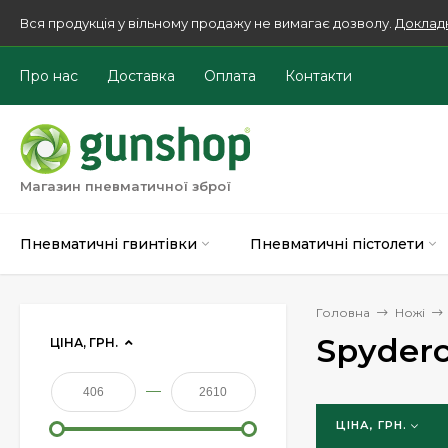
Вся продукція у вільному продажу не вимагає дозволу.
Доклад
Про нас
Доставка
Оплата
Контакти
Магазин пневматичної зброї
Пневматичні гвинтівки
Пневматичні пістолети
Головна
Ножі
Spyder
ЦІНА, ГРН.
—
ЦІНА, ГРН.