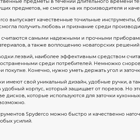
ственные предметы в течении длительного времени тер
щих предметов, не смотря на их производителя и каче
rco выпускает качественные точильные инструменты, 
смогла получить любовь и признание среди производит
o считаются самыми надежными и прочными приборами
териалов, а также воплощению новаторских решений 
водки лезвий, наиболее эффективным средством счита
остраненными среди потребителей. Немножко сноровк
при покупке. Конечно, нужно уметь держать угол и заточ
и имеют свой уникальный дизайн, удобные ручки, а та
удобный корпус, который защищает от порезов. Но это
ве дисков, которые используются для заточки кухонны
возможно.
рументов Spyderco можно быстро и качественно наточ
обых усилий.