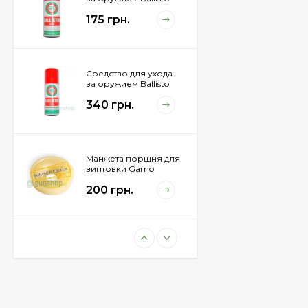
Spray , 50 мл.
175 грн.
Средство для ухода
за оружием Ballistol
Spray , 200 мл.
340 грн.
Манжета поршня для
винтовки Gamo
Hunter 1250
200 грн.
Пневматическая
винтовка Beretta Cx4
Storm
11 100 грн.