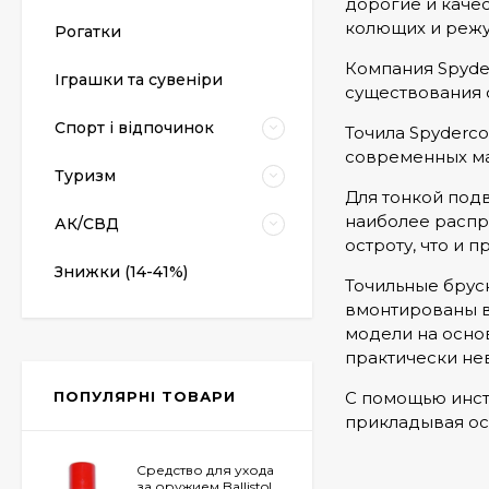
дорогие и каче
колющих и режу
Рогатки
Пневматический
Компания Spyde
Іграшки та сувеніри
пистолет Colt Special
существования 
Combat Classic
6 540 грн.
Спорт і відпочинок
Точила Spyderc
современных ма
Туризм
Для тонкой под
Патрони Флобера
Sellier&Bellot
наиболее распр
АК/СВД
остроту, что и 
1 850 грн.
Знижки (14-41%)
Точильные бруск
вмонтированы в 
модели на осно
Магазин для Beretta
Px4 Storm
практически не
855 грн.
С помощью инст
ПОПУЛЯРНІ ТОВАРИ
прикладывая ос
Средство для ухода
за оружием Ballistol