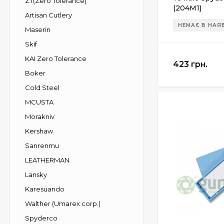
ZT(Zero Tolerance)
(204M1)
Artisan Cutlery
НЕМАЄ В НАЯ
Maserin
Skif
KAI Zero Tolerance
423 грн.
Boker
Cold Steel
MCUSTA
Morakniv
Kershaw
Sanrenmu
LEATHERMAN
Lansky
Karesuando
Walther (Umarex corp.)
Spyderco