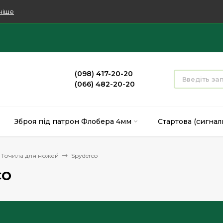
ніше
(098) 417-20-20
(066) 482-20-20
Зброя під патрон Флобера 4мм
Стартова (сигнал
Точила для ножей
Spyderco
co