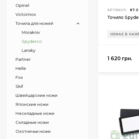
Opinel
АРТИКУЛ:
87.0
Victorinox
Точило Spyde
Точила для ножей
Morakniv
НЕМАЄ В НАЯ
Spyderco
Lansky
1 620 грн.
Partner
Helle
Fox
Skif
Швейцарские ножи
Японские ножи
Нескладные ножи
Складные ножи
Охотничьи ножи