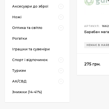
Аксесуари до зброї
Ножі
АРТИКУЛ:
1662
Оптика та світло
Барабан мага
Рогатки
НЕМАЄ В НАЯ
Пневматический
Іграшки та сувеніри
пистолет Colt Special
Combat Classic
6 540 грн.
Спорт і відпочинок
275 грн.
Туризм
Патрони Флобера
Sellier&Bellot
АК/СВД
1 850 грн.
Знижки (14-41%)
Магазин для Beretta