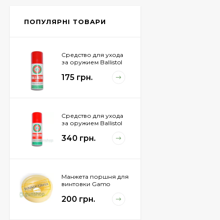
Px4 Storm
855 грн.
ПОПУЛЯРНІ ТОВАРИ
Средство для ухода
за оружием Ballistol
Spray , 50 мл.
175 грн.
Средство для ухода
за оружием Ballistol
Spray , 200 мл.
340 грн.
Манжета поршня для
винтовки Gamo
Hunter 1250
200 грн.