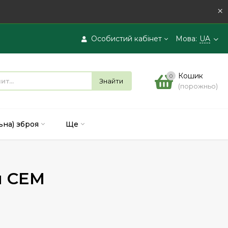
×
Особистий кабінет
Мова:
UA
Вхід
Кошик
0
Знайти
(порожньо)
Реєстрація
ьна) зброя
Ще
я СЕМ