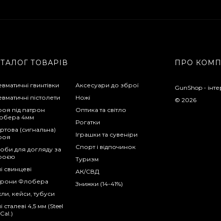
АТАЛОГ ТОВАРІВ
ПРО КОМ
вматичні гвинтівки
Аксесуари до зброї
GunShop - інте
вматичні пістолети
Ножі
© 2026
оя під патрон
Оптика та світло
обера 4мм
Рогатки
ртова (сигнальна)
Іграшки та сувеніри
роя
Спорт і відпочинок
оби для догляду за
роєю
Туризм
і свинцеві
АК/СВД
трони Флобера
Знижки (14-41%)
ли, кейси, тубуси
і сталеві 4,5 мм (Steel
Cal.)