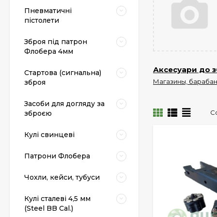
Пневматичні
пістолети
Зброя під патрон
Флобера 4мм
Аксесуари до з
Стартова (сигнальна)
Магазины, бараба
зброя
Засоби для догляду за
С
зброєю
Кулі свинцеві
Патрони Флобера
Чохли, кейси, тубуси
Кулі сталеві 4,5 мм
(Steel BB Cal.)