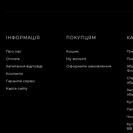
Манжета поршня для
винтовки Gamo
Hunter 1250
200 грн.
ІНФОРМАЦІЯ
ПОКУПЦЯМ
К
Про нас
Кошик
Пне
Оплата
My account
Пне
Запитання відповіді
Оформити замовлення
Збр
Фл
Контакти
Ста
Гарантія сервіс
зб
Карта сайту
Зас
зб
Кул
Па
Чох
Кул
BB 