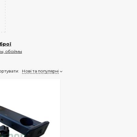
брої
ны, обоймы
ортувати:
Нові та популярні