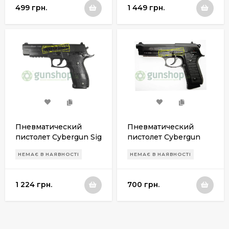
499 грн.
1 449 грн.
Пневматический
Пневматический
пистолет Cybergun Sig
пистолет Cybergun
Sauer X-Five
GSG-92 (рабочий,
НЕМАЄ В НАЯВНОСТІ
НЕМАЄ В НАЯВНОСТІ
только
автоматический
режим ведения огня,
1 224 грн.
700 грн.
б/у, не..)