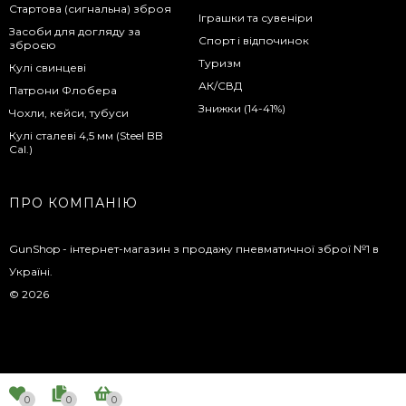
Стартова (сигнальна) зброя
Іграшки та сувеніри
Засоби для догляду за
Спорт і відпочинок
зброєю
Туризм
Кулі свинцеві
АК/СВД
Патрони Флобера
Знижки (14-41%)
Чохли, кейси, тубуси
Кулі сталеві 4,5 мм (Steel BB
Cal.)
ПРО КОМПАНІЮ
GunShop - інтернет-магазин з продажу пневматичної зброї №1 в
Україні.
© 2026
0
0
0