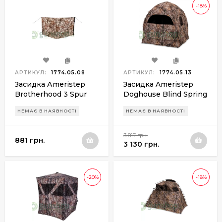
-18%
АРТИКУЛ:
1774.05.08
АРТИКУЛ:
1774.05.13
Засидка Аmeristep
Засидка Ameristep
Brotherhood 3 Spur
Doghouse Blind Spring
steel Xtra
НЕМАЄ В НАЯВНОСТІ
НЕМАЄ В НАЯВНОСТІ
3 817 грн.
881 грн.
3 130 грн.
-20%
-18%