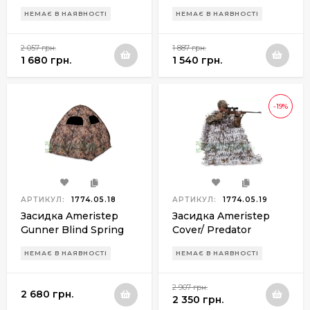
AP Snow
Steel AP Snow
НЕМАЄ В НАЯВНОСТІ
НЕМАЄ В НАЯВНОСТІ
2 057 грн.
1 887 грн.
1 680 грн.
1 540 грн.
-19%
АРТИКУЛ:
1774.05.18
АРТИКУЛ:
1774.05.19
Засидка Ameristep
Засидка Ameristep
Gunner Blind Spring
Cover/ Predator
Steel Xtra
Hunter 3D
НЕМАЄ В НАЯВНОСТІ
НЕМАЄ В НАЯВНОСТІ
Chair&Cover sistem AP
Snow
2 907 грн.
2 680 грн.
2 350 грн.