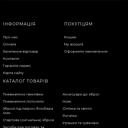
ІНФОРМАЦІЯ
ПОКУПЦЯМ
Про нас
Кошик
Оплата
My account
Запитання відповіді
Оформити замовлення
Контакти
Гарантія сервіс
Карта сайту
КАТАЛОГ ТОВАРІВ
Пневматичні гвинтівки
Аксесуари до зброї
Пневматичні пістолети
Ножі
Зброя під патрон Флобера
Оптика та світло
4мм
Рогатки
Стартова (сигнальна) зброя
Іграшки та сувеніри
Засоби для догляду за