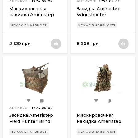
АРТИКУЛ:
1774.05.05
АРТИКУЛ:
1774.05.01
Маскировочная
Засидка Аmeristep
накидка Аmeristep
Wingshooter
3D Gillie Snow Tangle
НЕМАЄ В НАЯВНОСТІ
НЕМАЄ В НАЯВНОСТІ
3 130 грн.
8 259 грн.
АРТИКУЛ:
1774.05.02
Засидка Аmeristep
Маскировочная
Field Hunter Blind
накидка Аmeristep
3D Gillie Realtree apg
НЕМАЄ В НАЯВНОСТІ
НЕМАЄ В НАЯВНОСТІ