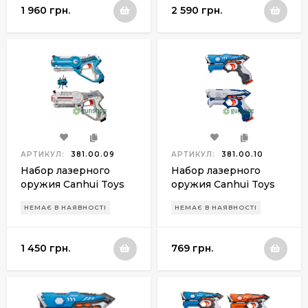
1 960 грн.
2 590 грн.
АРТИКУЛ:
381.00.09
АРТИКУЛ:
381.00.10
Набор лазерного
Набор лазерного
оружия Canhui Toys
оружия Canhui Toys
Laser Guns CSTAR-03
Laser Guns CSTAR-23
НЕМАЄ В НАЯВНОСТІ
НЕМАЄ В НАЯВНОСТІ
BB8803G (2 пистолета
BB8823A (2
+ жук)
пистолета)
1 450 грн.
769 грн.