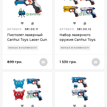
АРТИКУЛ:
381.00.11
АРТИКУЛ:
381.00.12
Пистолет лазерный
Набор лазерного
Canhui Toys Laser Gun
оружия Canhui Toys
CSTAR-23 BB8823B с
Laser Guns CSTAR-23
НЕМАЄ В НАЯВНОСТІ
НЕМАЄ В НАЯВНОСТІ
жуком
BB8823C (4
пистолета)
899 грн.
1 530 грн.