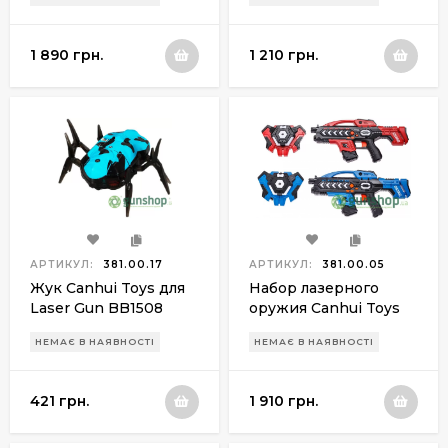
BB8833C (4
BB8833C (2 пистолета
пистолета)
+ жук)
1 890 грн.
1 210 грн.
АРТИКУЛ:
381.00.17
АРТИКУЛ:
381.00.05
Жук Canhui Toys для
Набор лазерного
Laser Gun BB1508
оружия Canhui Toys
(голубой)
Laser Guns CSTAG
НЕМАЄ В НАЯВНОСТІ
НЕМАЄ В НАЯВНОСТІ
BB8903F (2 пистолета
+ 2 жилета)
421 грн.
1 910 грн.