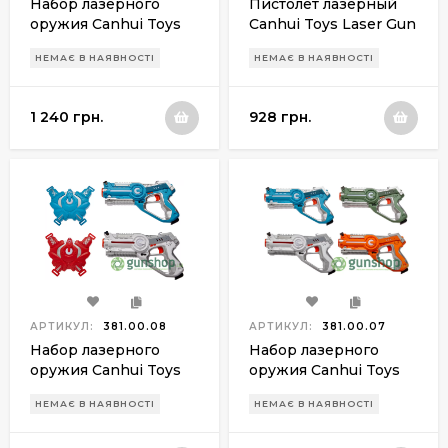
Набор лазерного
Пистолет лазерный
оружия Canhui Toys
Canhui Toys Laser Gun
Laser Guns CSTAR-03
CSTAR-03 BB8803B с
НЕМАЄ В НАЯВНОСТІ
НЕМАЄ В НАЯВНОСТІ
BB1508 (2 пистолета)
жуком
1 240 грн.
928 грн.
АРТИКУЛ:
381.00.08
АРТИКУЛ:
381.00.07
Набор лазерного
Набор лазерного
оружия Canhui Toys
оружия Canhui Toys
Laser Guns CSTAR-03
Laser Guns CSTAR-03
НЕМАЄ В НАЯВНОСТІ
НЕМАЄ В НАЯВНОСТІ
BB8803F (2 пистолета
BB8803C (4
+ 2 жилета)
пистолета)