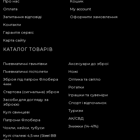
Про нас
Кошик
Оплата
My account
Запитання відповіді
Оформити замовлення
Контакти
Гарантія сервіс
Карта сайту
КАТАЛОГ ТОВАРІВ
Пневматичні гвинтівки
Аксесуари до зброї
Пневматичні пістолети
Ножі
Зброя під патрон Флобера
Оптика та світло
4мм
Рогатки
Стартова (сигнальна) зброя
Іграшки та сувеніри
Засоби для догляду за
Спорт і відпочинок
зброєю
Туризм
Кулі свинцеві
АК/СВД
Патрони Флобера
Знижки (14-41%)
Чохли, кейси, тубуси
Кулі сталеві 4,5 мм (Steel BB