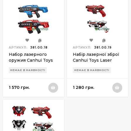
АРТИКУЛ:
381.00.18
АРТИКУЛ:
381.00.19
Набор лазерного
Набір лазерної зброї
оружия Canhui Toys
Canhui Toys Laser
Laser Guns CSTAG
Guns CSTAG BB8913A
НЕМАЄ В НАЯВНОСТІ
НЕМАЄ В НАЯВНОСТІ
BB8903A (2
(2 пістолети)
пистолета)
1 570 грн.
1 280 грн.