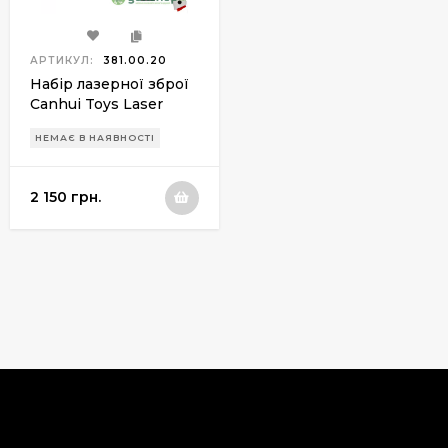
АРТИКУЛ:
381.00.20
Набір лазерної зброї
Canhui Toys Laser
Guns CSTAG BB8913F
НЕМАЄ В НАЯВНОСТІ
(2 пістолети + 2
жилети)
2 150 грн.