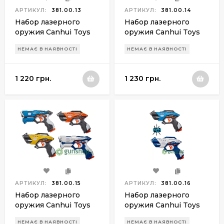
АРТИКУЛ:
381.00.13
АРТИКУЛ:
381.00.14
Набор лазерного
Набор лазерного
оружия Canhui Toys
оружия Canhui Toys
Laser Guns CSTAR-23
Laser Guns CSTAR-23
НЕМАЄ В НАЯВНОСТІ
НЕМАЄ В НАЯВНОСТІ
BB8823F (2 пистолета
BB8823G (2 пистолета
+ 2 жилета)
+ жук)
1 220 грн.
1 230 грн.
АРТИКУЛ:
381.00.15
АРТИКУЛ:
381.00.16
Набор лазерного
Набор лазерного
оружия Canhui Toys
оружия Canhui Toys
Laser Guns CSTAR-33
Laser Guns CSTAR-13
НЕМАЄ В НАЯВНОСТІ
НЕМАЄ В НАЯВНОСТІ