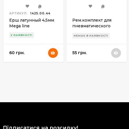
АРТИКУЛ:
1425.00.44
Ерш латунный 4,5мм
Рем.комплект для
Mega line
пневматического
пистолета Аникс
У НАЯВНОСТІ
НЕМАЄ В НАЯВНОСТІ
А-111/112 (3 кольца)
60 грн.
55 грн.
Підписатися на розсилку!