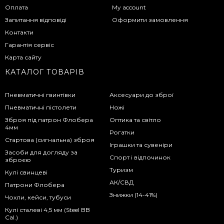
Оплата
My account
Запитання відповіді
Оформити замовлення
Контакти
Гарантія сервіс
Карта сайту
КАТАЛОГ ТОВАРІВ
Пневматичні гвинтівки
Аксесуари до зброї
Пневматичні пістолети
Ножі
Зброя під патрон Флобера
Оптика та світло
4мм
Рогатки
Стартова (сигнальна) зброя
Іграшки та сувеніри
Засоби для догляду за
Спорт і відпочинок
зброєю
Туризм
Кулі свинцеві
АК/СВД
Патрони Флобера
Знижки (14-41%)
Чохли, кейси, тубуси
Кулі сталеві 4,5 мм (Steel BB
Cal.)