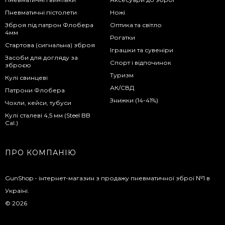
Пневматичні пістолети
Ножі
Зброя під патрон Флобера
Оптика та світло
4мм
Рогатки
Стартова (сигнальна) зброя
Іграшки та сувеніри
Засоби для догляду за
Спорт і відпочинок
зброєю
Туризм
Кулі свинцеві
АК/СВД
Патрони Флобера
Знижки (14-41%)
Чохли, кейси, тубуси
Кулі сталеві 4,5 мм (Steel BB
Cal.)
ПРО КОМПАНІЮ
GunShop - інтернет-магазин з продажу пневматичної зброї №1 в
Україні.
© 2026