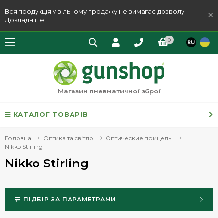
Вся продукція у вільному продажу не вимагає дозволу.
×
Докладніше
0
Магазин пневматичної зброї
КАТАЛОГ ТОВАРІВ
Головна
Оптика та світло
Оптические прицелы
Nikko Stirling
Nikko Stirling
ПІДБІР ЗА ПАРАМЕТРАМИ