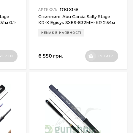
АРТИКУЛ:
17920349
Stage
Спиннинг Abu Garcia Salty Stage
31м 0.1-
KR-X Egisys SXES-832MH-KR 2.54м
18-26г
НЕМАЄ В НАЯВНОСТІ
6 550 грн.
УПИТИ
КУПИТИ