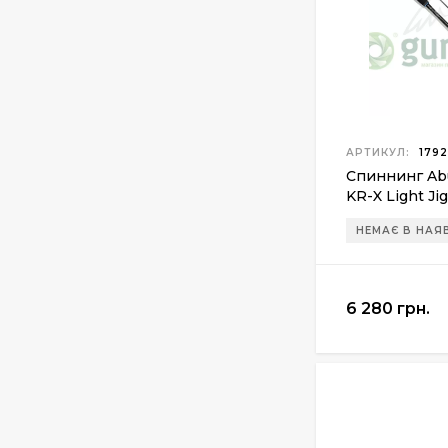
Патрони Флобера
Sellier&Bellot
1 850 грн.
АРТИКУЛ:
1792
Спиннинг Abu 
Магазин для Beretta
KR-X Light Ji
Px4 Storm
1.91м max150г
855 грн.
НЕМАЄ В НАЯ
6 280 грн.
Средство для ухода
за оружием Ballistol
Spray , 50 мл.
175 грн.
Средство для ухода