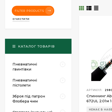
FILTER PRODUCTS
ОЧИСТИТИ
КАТАЛОГ ТОВАРІВ
Пневматичні
гвинтівки
Пневматичні
пістолети
АРТИКУЛ:
298
Спиннинг Abu
Зброя під патрон
672UL 2.01м 1
Флобера 4мм
НЕМАЄ В НАЯ