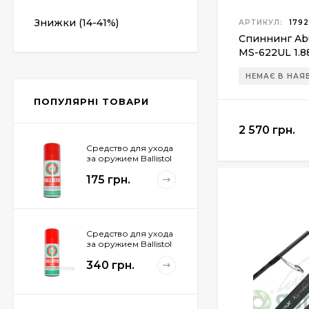
1 850 грн.
Знижки (14-41%)
АРТИКУЛ:
1792
Спиннинг Abu
MS-622UL 1.8
Магазин для Beretta
Px4 Storm
НЕМАЄ В НАЯ
855 грн.
ПОПУЛЯРНІ ТОВАРИ
2 570 грн.
Средство для ухода
за оружием Ballistol
Spray , 50 мл.
175 грн.
Средство для ухода
за оружием Ballistol
Spray , 200 мл.
340 грн.