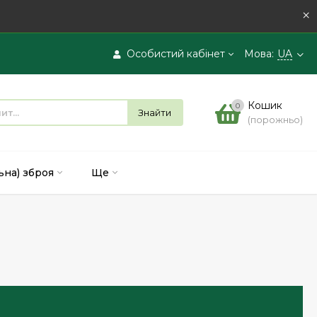
×
Особистий кабінет
Мова:
UA
Вхід
Кошик
0
Знайти
(порожньо)
Реєстрація
ьна) зброя
Ще