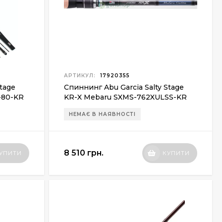
АРТИКУЛ:
17920355
Stage
Спиннинг Abu Garcia Salty Stage
2-80-KR
KR-X Mebaru SXMS-762XULSS-KR
2.28м 0.2-6г
НЕМАЄ В НАЯВНОСТІ
8 510 грн.
УПИТИ
КУПИТИ