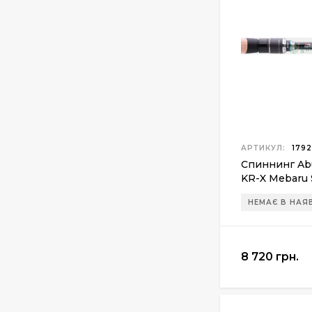
за оружием Ballistol
Spray , 200 мл.
340 грн.
Манжета поршня для
винтовки Gamo
Hunter 1250
200 грн.
АРТИКУЛ:
1792
Спиннинг Abu 
KR-X Mebaru
2.36м 0.5-8г
НЕМАЄ В НАЯ
8 720 грн.