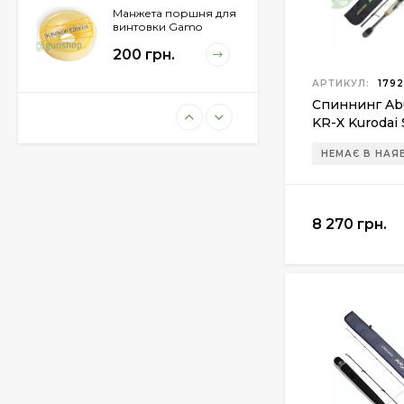
Манжета поршня для
винтовки Gamo
Hunter 1250
200 грн.
АРТИКУЛ:
1792
Спиннинг Abu 
KR-X Kurodai
Пневматическая
винтовка Beretta Cx4
1-10г
Storm
НЕМАЄ В НАЯ
11 100 грн.
8 270 грн.
Пули JSB "Exact
Diabolo" 4,50мм
(500шт.)
690 грн.
Пневматический
пистолет Colt Special
Combat Classic
6 540 грн.