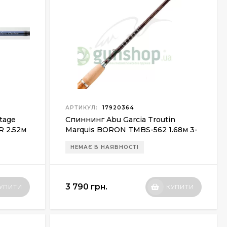
АРТИКУЛ:
17920364
Stage
Спиннинг Abu Garcia Troutin
R 2.52м
Marquis BORON TMBS-562 1.68м 3-
7г
НЕМАЄ В НАЯВНОСТІ
3 790 грн.
УПИТИ
КУПИТИ