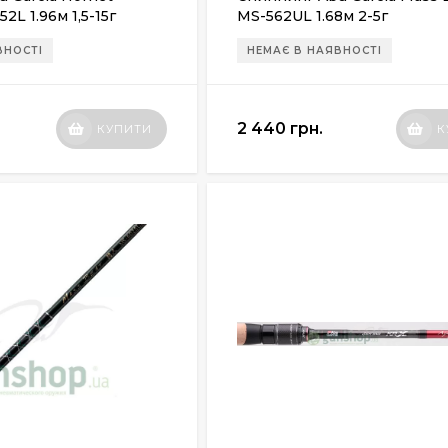
2L 1.96м 1,5-15г
MS-562UL 1.68м 2-5г
ВНОСТІ
НЕМАЄ В НАЯВНОСТІ
2 440 грн.
КУПИТИ
К