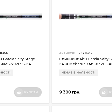
0356
АРТИКУЛ:
17920357
Garcia Salty Stage
Спиннинг Abu Garcia Salty 
 SXMS-792LSS-KR
KR-X Mebaru SXMS-832LT-K
0.5-12г
ВНОСТІ
НЕМАЄ В НАЯВНОСТІ
9 380 грн.
КУПИТИ
К