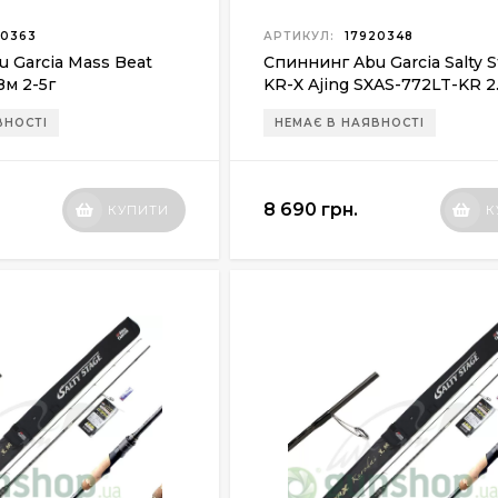
0363
АРТИКУЛ:
17920348
 Garcia Mass Beat
Спиннинг Abu Garcia Salty 
8м 2-5г
KR-X Ajing SXAS-772LT-KR 2.
10г
ВНОСТІ
НЕМАЄ В НАЯВНОСТІ
8 690 грн.
КУПИТИ
К