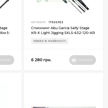
АРТИКУЛ:
17920352
Stage
Спиннинг Abu Garcia Salty Stage
16м 5-
KR-X Light Jigging SXLS-632-120-KR
1.91м max120г
НЕМАЄ В НАЯВНОСТІ
6 280 грн.
УПИТИ
КУПИТИ