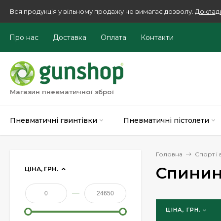
Вся продукція у вільному продажу не вимагає дозволу.
Доклад
Про нас
Доставка
Оплата
Контакти
Магазин пневматичної зброї
Пневматичні гвинтівки
Пневматичні пістолети
Головна
Спорт і
Спинин
ЦІНА, ГРН.
—
ЦІНА, ГРН.