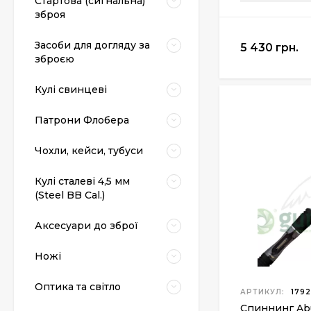
Стартова (сигнальна)
зброя
Засоби для догляду за
5 430 грн.
зброєю
Кулі свинцеві
Патрони Флобера
Чохли, кейси, тубуси
Кулі сталеві 4,5 мм
(Steel BB Cal.)
Аксесуари до зброї
Ножі
Оптика та світло
АРТИКУЛ:
179
Спиннинг Abu