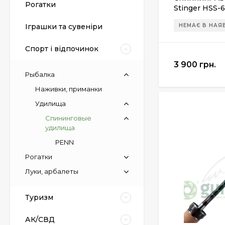
Рогатки
Stinger HSS-65
НЕМАЄ В НАЯ
Іграшки та сувеніри
Спорт і відпочинок
3 900 грн.
Рыбалка
Наживки, приманки
Удилища
Спининговые
удилища
PENN
Пневматический
пистолет Colt Special
Рогатки
Combat Classic
6 540 грн.
Луки, арбалеты
Туризм
Патрони Флобера
Sellier&Bellot
АК/СВД