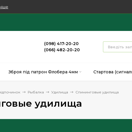
ніше
(098) 417-20-20
(066) 482-20-20
Зброя під патрон Флобера 4мм
Стартова (сигнал
 відпочинок
Рыбалка
Удилища
Спининговые удилища
говые удилища