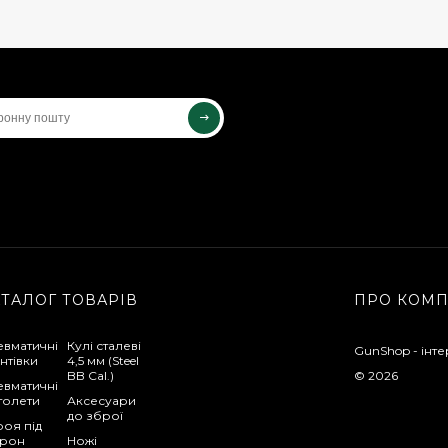
АТАЛОГ ТОВАРІВ
ПРО КОМ
евматичні
Кулі сталеві
GunShop - інте
нтівки
4,5 мм (Steel
BB Cal.)
© 2026
евматичні
толети
Аксесуари
до зброї
оя під
трон
Ножі