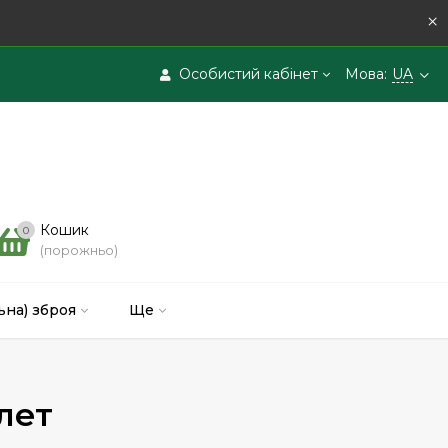
×
Особистий кабінет
Мова:
UA
Кошик
0
(порожньо)
ьна) зброя
Ще
лет