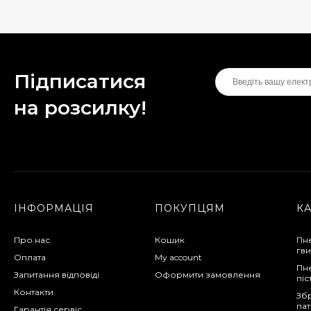
Підписатися
на розсилку!
ІНФОРМАЦІЯ
ПОКУПЦЯМ
К
Про нас
Кошик
Пн
гви
Оплата
My account
Пн
Запитання відповіді
Оформити замовлення
піс
Контакти
Збр
па
Гарантія сервіс