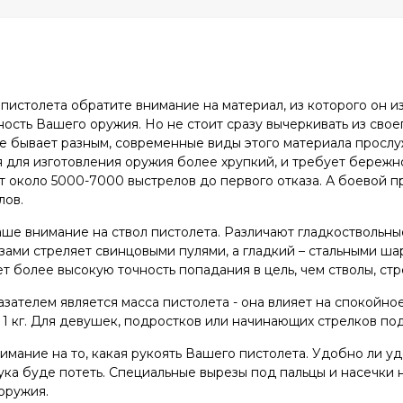
пистолета обратите внимание на материал, из которого он из
ность Вашего оружия. Но не стоит сразу вычеркивать из свое
е бывает разным, современные виды этого материала прослуж
 для изготовления оружия более хрупкий, и требует береж
 около 5000-7000 выстрелов до первого отказа. А боевой 
лов.
ше внимание на ствол пистолета. Различают гладкоствольные
езами стреляет свинцовыми пулями, а гладкий – стальными ш
т более высокую точность попадания в цель, чем стволы, с
зателем является масса пистолета - она влияет на спокойн
 1 кг. Для девушек, подростков или начинающих стрелков п
имание на то, какая рукоять Вашего пистолета. Удобно ли у
ука буде потеть. Специальные вырезы под пальцы и насечки
оружия.