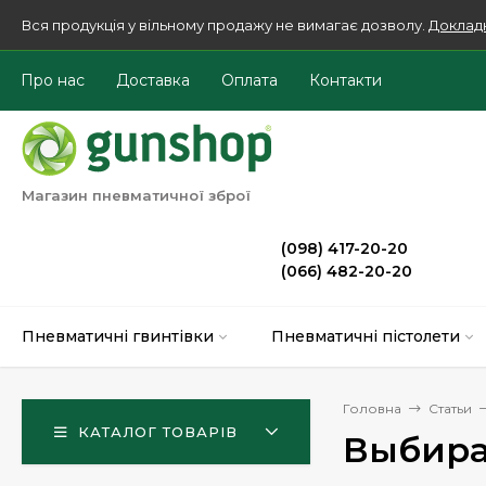
Вся продукція у вільному продажу не вимагає дозволу.
Доклад
Про нас
Доставка
Оплата
Контакти
Магазин пневматичної зброї
(098) 417-20-20
(066) 482-20-20
Пневматичні гвинтівки
Пневматичні пістолети
Головна
Cтатьи
КАТАЛОГ ТОВАРІВ
Выбира