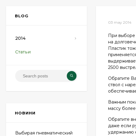
BLOG
03 may 2014
При выборе 
2014
на долговеч
Пластик тож
Cтатьи
применяется
выдерживает
2500 выстре
Обратите Ва
ствол с нар
обеспечивае
Важным пока
массу более
НОВИНИ
Обратите вн
даже если р
удержанию 
Выбирая пневматический