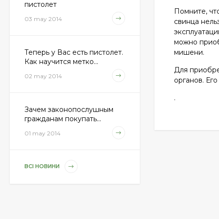
пистолет
Помните, чт
03 may 2014
свинца нель
эксплуатаци
можно приоб
мишени.
Теперь у Вас есть пистолет.
Как научится метко...
Для приобре
02 may 2014
органов. Ег
.
Зачем законопослушным
гражданам покупать...
01 may 2014
ВСІ НОВИНИ