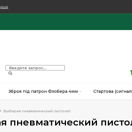
ніше
Зброя під патрон Флобера 4мм
Стартова (сигнал
Выбирая пневматический пистолет
я пневматический писто