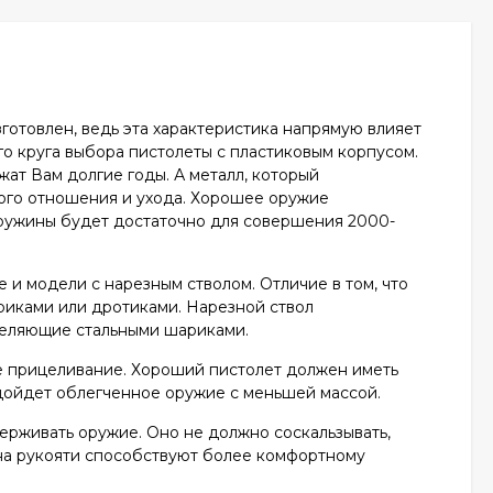
готовлен, ведь эта характеристика напрямую влияет
го круга выбора пистолеты с пластиковым корпусом.
ат Вам долгие годы. А металл, который
ного отношения и ухода. Хорошее оружие
пружины будет достаточно для совершения 2000-
 и модели с нарезным стволом. Отличие в том, что
ариками или дротиками. Нарезной ствол
треляющие стальными шариками.
ое прицеливание. Хороший пистолет должен иметь
одойдет облегченное оружие с меньшей массой.
держивать оружие. Оно не должно соскальзывать,
 на рукояти способствуют более комфортному