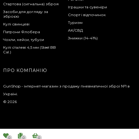
Стартова (сигнальна) зброя
Іграшки та сувеніри
Засоби для догляду за
Спорт і відпочинок
зброєю
Туризм
Кулі свинцеві
АК/СВД
Патрони Флобера
Знижки (14-41%)
Чохли, кейси, тубуси
Кулі сталеві 4,5 мм (Steel BB
Cal.)
ПРО КОМПАНІЮ
GunShop - інтернет-магазин з продажу пневматичної зброї №1 в
Україні.
© 2026
0
0
0