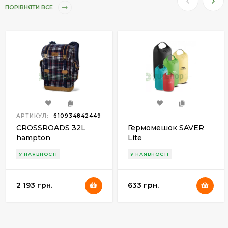
ПОРІВНЯТИ ВСЕ
АРТИКУЛ:
610934842449
CROSSROADS 32L
Гермомешок SAVER
hampton
Lite
У НАЯВНОСТІ
У НАЯВНОСТІ
2 193 грн.
633 грн.