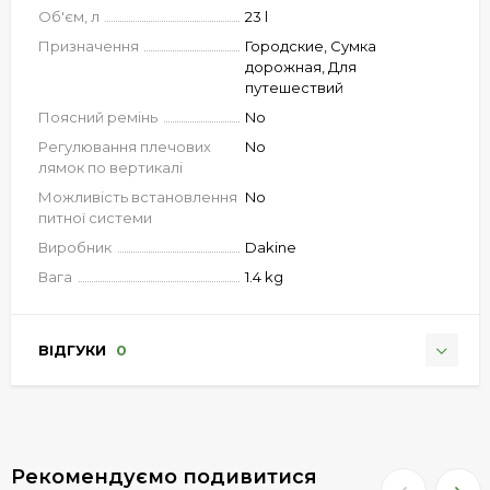
Об'єм, л
23 l
Призначення
Городские, Сумка
дорожная, Для
путешествий
Поясний ремінь
No
Регулювання плечових
No
лямок по вертикалі
Можливість встановлення
No
питної системи
Виробник
Dakine
Вага
1.4 kg
ВІДГУКИ
0
Рекомендуємо подивитися