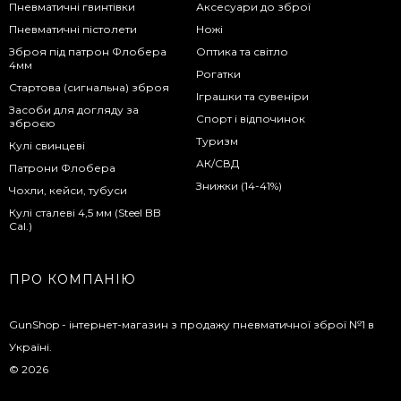
Пневматичні гвинтівки
Аксесуари до зброї
Пневматичні пістолети
Ножі
Зброя під патрон Флобера
Оптика та світло
4мм
Рогатки
Стартова (сигнальна) зброя
Іграшки та сувеніри
Засоби для догляду за
Спорт і відпочинок
зброєю
Туризм
Кулі свинцеві
АК/СВД
Патрони Флобера
Знижки (14-41%)
Чохли, кейси, тубуси
Кулі сталеві 4,5 мм (Steel BB
Cal.)
ПРО КОМПАНІЮ
GunShop - інтернет-магазин з продажу пневматичної зброї №1 в
Україні.
© 2026