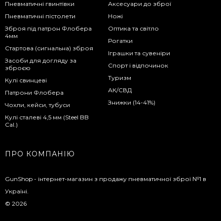
Пневматичні гвинтівки
Аксесуари до зброї
Пневматичні пістолети
Ножі
Зброя під патрон Флобера
Оптика та світло
4мм
Рогатки
Стартова (сигнальна) зброя
Іграшки та сувеніри
Засоби для догляду за
Спорт і відпочинок
зброєю
Туризм
Кулі свинцеві
АК/СВД
Патрони Флобера
Знижки (14-41%)
Чохли, кейси, тубуси
Кулі сталеві 4,5 мм (Steel BB
Cal.)
ПРО КОМПАНІЮ
GunShop - інтернет-магазин з продажу пневматичної зброї №1 в
Україні.
© 2026