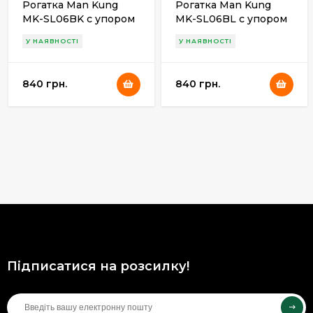
Рогатка Man Kung
Рогатка Man Kung
MK-SL06BK с упором
MK-SL06BL с упором
желтая
синяя+шарики(100шт)
У НАЯВНОСТІ
У НАЯВНОСТІ
+шарики(100шт)
840 грн.
840 грн.
Підписатися на розсилку!