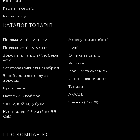
Контакти
Гарантія сервіс
Карта сайту
КАТАЛОГ ТОВАРІВ
Пневматичні гвинтівки
Аксесуари до зброї
Пневматичні пістолети
Ножі
Зброя під патрон Флобера
Оптика та світло
4мм
Рогатки
Стартова (сигнальна) зброя
Іграшки та сувеніри
Засоби для догляду за
Спорт і відпочинок
зброєю
Туризм
Кулі свинцеві
АК/СВД
Патрони Флобера
Знижки (14-41%)
Чохли, кейси, тубуси
Кулі сталеві 4,5 мм (Steel BB
Cal.)
ПРО КОМПАНІЮ