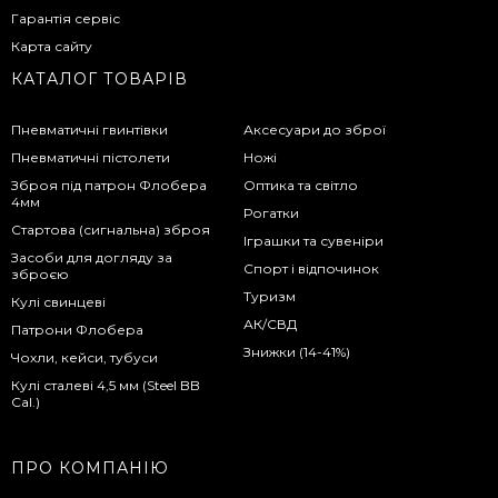
Гарантія сервіс
Карта сайту
КАТАЛОГ ТОВАРІВ
Пневматичні гвинтівки
Аксесуари до зброї
Пневматичні пістолети
Ножі
Зброя під патрон Флобера
Оптика та світло
4мм
Рогатки
Стартова (сигнальна) зброя
Іграшки та сувеніри
Засоби для догляду за
Спорт і відпочинок
зброєю
Туризм
Кулі свинцеві
АК/СВД
Патрони Флобера
Знижки (14-41%)
Чохли, кейси, тубуси
Кулі сталеві 4,5 мм (Steel BB
Cal.)
ПРО КОМПАНІЮ