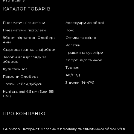
Карта сайту
КАТАЛОГ ТОВАРІВ
Пневматичні гвинтівки
Аксесуари до зброї
Пневматичні пістолети
Ножі
Зброя під патрон Флобера
Оптика та світло
4мм
Рогатки
Стартова (сигнальна) зброя
Іграшки та сувеніри
Засоби для догляду за
Спорт і відпочинок
зброєю
Туризм
Кулі свинцеві
АК/СВД
Патрони Флобера
Знижки (14-41%)
Чохли, кейси, тубуси
Кулі сталеві 4,5 мм (Steel BB
Cal.)
ПРО КОМПАНІЮ
GunShop - інтернет-магазин з продажу пневматичної зброї №1 в