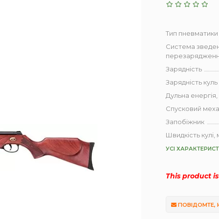
Тип пневматики
Система зведен
перезаряджен
Зарядність
Зарядність куль
Дульна енергія,
Спусковий меха
Запобіжник
Швидкість кулі, 
УСІ ХАРАКТЕРИС
This product i
ПОВІДОМТЕ, 