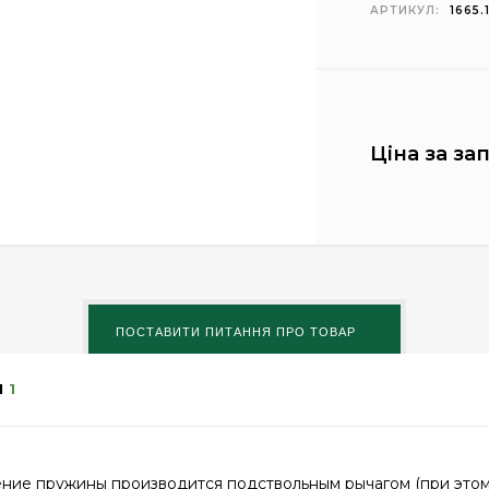
АРТИКУЛ:
1665.
Ціна за за
И
1
ение пружины производится подствольным рычагом (при этом