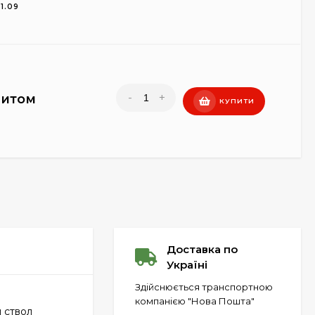
11.09
-
+
питом
КУПИТИ
Доставка по
Україні
Здійснюється транспортною
компанією "Нова Пошта"
 ствол