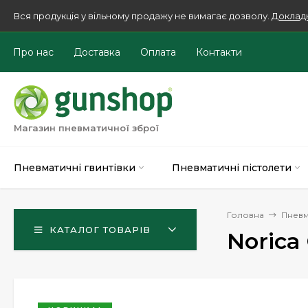
Вся продукція у вільному продажу не вимагає дозволу.
Доклад
Про нас
Доставка
Оплата
Контакти
Магазин пневматичної зброї
Пневматичні гвинтівки
Пневматичні пістолети
Головна
Пневм
КАТАЛОГ ТОВАРІВ
Norica