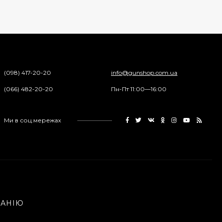
Пули JSB "Exact
Diabolo" 4,50мм
(500шт.)
690 грн.
(098) 417-20-20
info@gunshop.com.ua
Пневматический
(066) 482-20-20
Пн-Пт 11:00—16:00
пистолет Colt Special
Combat Classic
6 540 грн.
Ми в соц.мережах
Патрони Флобера
Sellier&Bellot
1 850 грн.
ПАНІЮ
Магазин для Beretta
Px4 Storm