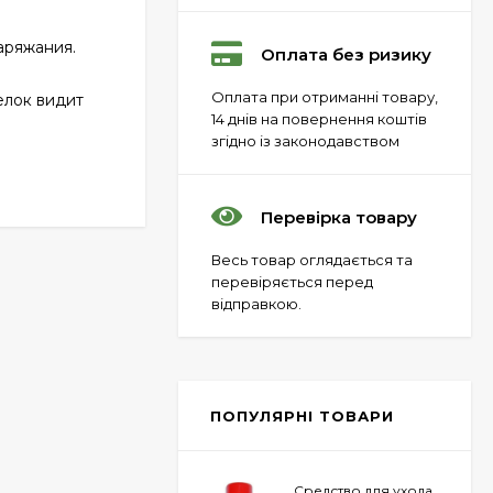
аряжания.
Оплата без ризику
Пневматический
Оплата при отриманні товару,
пистолет Colt Special
елок видит
Combat Classic
14 днів на повернення коштів
6 540 грн.
згідно із законодавством
Перевірка товару
Патрони Флобера
Sellier&Bellot
Весь товар оглядається та
1 850 грн.
перевіряється перед
відправкою.
Магазин для Beretta
Px4 Storm
855 грн.
ПОПУЛЯРНІ ТОВАРИ
Средство для ухода