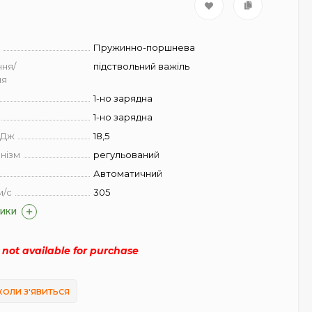
Пружинно-поршнева
ня/
підствольний важіль
ня
1-но зарядна
1-но зарядна
 Дж
18,5
нізм
регульований
Автоматичний
м/с
305
ТИКИ
s not available for purchase
КОЛИ З'ЯВИТЬСЯ