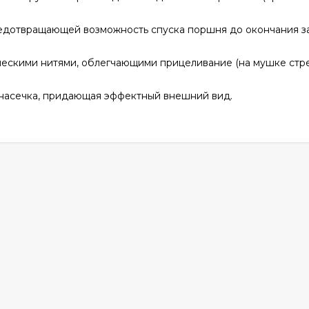
редотвращающей возможность спуска поршня до окончания з
скими нитями, облегчающими прицеливание (на мушке стр
 насечка, придающая эффектный внешний вид.