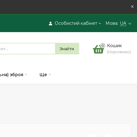
×
Особистий кабінет
Мова:
UA
Вхід
Кошик
0
Знайти
(порожньо)
Реєстрація
ьна) зброя
Ще