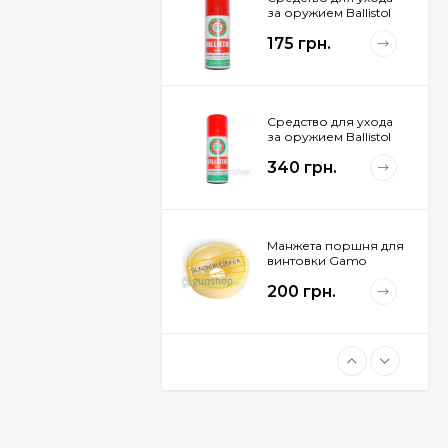
за оружием Ballistol
Spray , 50 мл.
175 грн.
Средство для ухода
за оружием Ballistol
Spray , 200 мл.
340 грн.
Манжета поршня для
винтовки Gamo
Hunter 1250
200 грн.
Пневматическая
винтовка Beretta Cx4
Storm
11 100 грн.