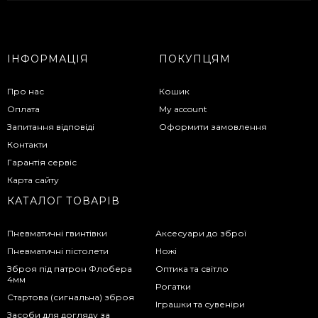
ІНФОРМАЦІЯ
ПОКУПЦЯМ
Про нас
Кошик
Оплата
My account
Запитання відповіді
Оформити замовлення
Контакти
Гарантія сервіс
Карта сайту
КАТАЛОГ ТОВАРІВ
Пневматичні гвинтівки
Аксесуари до зброї
Пневматичні пістолети
Ножі
Зброя під патрон Флобера
Оптика та світло
4мм
Рогатки
Стартова (сигнальна) зброя
Іграшки та сувеніри
Засоби для догляду за