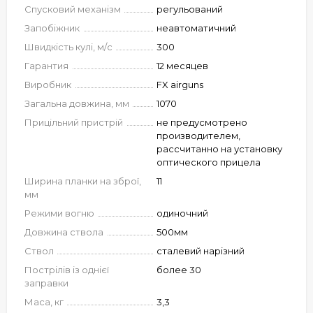
Спусковий механізм
регульований
Запобіжник
неавтоматичний
Швидкість кулі, м/с
300
Гарантия
12 месяцев
Виробник
FX airguns
Загальна довжина, мм
1070
Прицільний пристрій
не предусмотрено
производителем,
рассчитанно на установку
оптического прицела
Ширина планки на зброї,
11
мм
Режими вогню
одиночний
Довжина ствола
500мм
Ствол
сталевий нарізний
Пострілів із однієї
более 30
заправки
Маса, кг
3,3