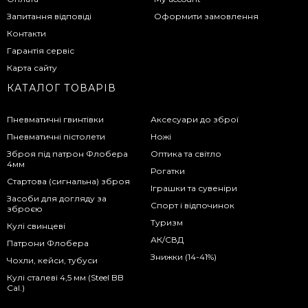
Запитання відповіді
Оформити замовлення
Контакти
Гарантія сервіс
Карта сайту
КАТАЛОГ ТОВАРІВ
Пневматичні гвинтівки
Аксесуари до зброї
Пневматичні пістолети
Ножі
Зброя під патрон Флобера
Оптика та світло
4мм
Рогатки
Стартова (сигнальна) зброя
Іграшки та сувеніри
Засоби для догляду за
Спорт і відпочинок
зброєю
Туризм
Кулі свинцеві
АК/СВД
Патрони Флобера
Знижки (14-41%)
Чохли, кейси, тубуси
Кулі сталеві 4,5 мм (Steel BB
Cal.)