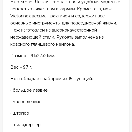
Huntsman. Лёгкая, компактная и удобная модель с
лёгкостью ляжет вам в карман. Кроме того, нож
Victorinox весьма практичен и содержит все
основные инструменты для повседневной жизни.
Нож изготовлен из высококачественной
нержавеющей стали. Рукоять выполнена из
красного глянцевого нейлона.
Размер – 91x27x21мм.
Вес – 97 г.
Нож обладает набором из 15 функций:
• большое лезвие
• малое лезвие
• штопор
• шило,кернер