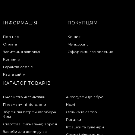
ІНФОРМАЦІЯ
ПОКУПЦЯМ
Про нас
Кошик
Оплата
My account
Запитання відповіді
Оформити замовлення
Контакти
Гарантія сервіс
Карта сайту
КАТАЛОГ ТОВАРІВ
Пневматичні гвинтівки
Аксесуари до зброї
Пневматичні пістолети
Ножі
Зброя під патрон Флобера
Оптика та світло
4мм
Рогатки
Стартова (сигнальна) зброя
Іграшки та сувеніри
Засоби для догляду за
Спорт і відпочинок