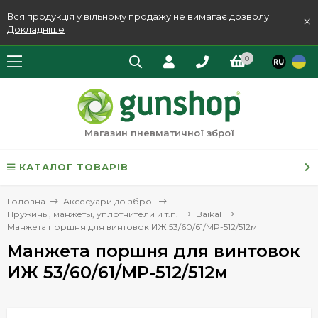
Вся продукція у вільному продажу не вимагає дозволу.
×
Докладніше
0
Магазин пневматичної зброї
КАТАЛОГ ТОВАРІВ
Головна
Аксесуари до зброї
Пружины, манжеты, уплотнители и т.п.
Baikal
Манжета поршня для винтовок ИЖ 53/60/61/MP-512/512м
Манжета поршня для винтовок
ИЖ 53/60/61/MP-512/512м