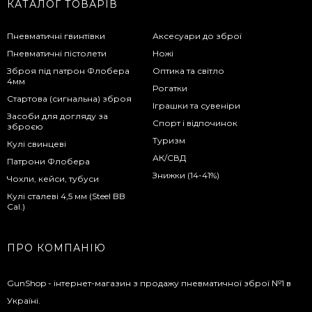
КАТАЛОГ ТОВАРІВ
Пневматичні гвинтівки
Аксесуари до зброї
Пневматичні пістолети
Ножі
Зброя під патрон Флобера
Оптика та світло
4мм
Рогатки
Стартова (сигнальна) зброя
Іграшки та сувеніри
Засоби для догляду за
Спорт і відпочинок
зброєю
Туризм
Кулі свинцеві
АК/СВД
Патрони Флобера
Знижки (14-41%)
Чохли, кейси, тубуси
Кулі сталеві 4,5 мм (Steel BB
Cal.)
ПРО КОМПАНІЮ
GunShop - інтернет-магазин з продажу пневматичної зброї №1 в
Україні.