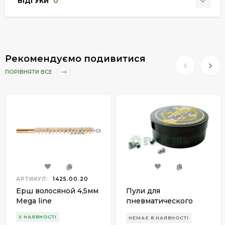
ВІДГУКИ
0
Рекомендуємо подивитися
ПОРІВНЯТИ ВСЕ
АРТИКУЛ:
1425.00.20
Ерш волосяной 4,5мм
Пули для
Mega line
пневматического
оружия Kovohute
У НАЯВНОСТІ
НЕМАЄ В НАЯВНОСТІ
Diabolo BOXER