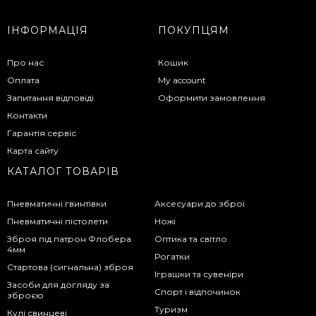
ІНФОРМАЦІЯ
ПОКУПЦЯМ
Про нас
Кошик
Оплата
My account
Запитання відповіді
Оформити замовлення
Контакти
Гарантія сервіс
Карта сайту
КАТАЛОГ ТОВАРІВ
Пневматичні гвинтівки
Аксесуари до зброї
Пневматичні пістолети
Ножі
Зброя під патрон Флобера
Оптика та світло
4мм
Рогатки
Стартова (сигнальна) зброя
Іграшки та сувеніри
Засоби для догляду за
Спорт і відпочинок
зброєю
Туризм
Кулі свинцеві