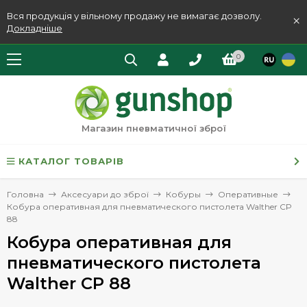
Вся продукція у вільному продажу не вимагає дозволу.
×
Докладніше
0
Магазин пневматичної зброї
КАТАЛОГ ТОВАРІВ
Головна
Аксесуари до зброї
Кобуры
Оперативные
Кобура оперативная для пневматического пистолета Walther CP
88
Кобура оперативная для
пневматического пистолета
Walther CP 88