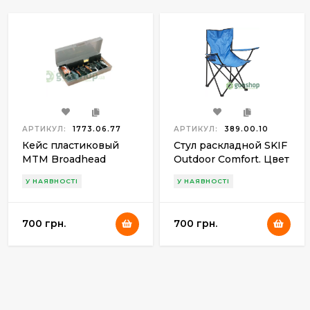
АРТИКУЛ:
1773.06.77
АРТИКУЛ:
389.00.10
Кейс пластиковый
Стул раскладной SKIF
MTM Broadhead
Outdoor Comfort. Цвет
Accessory для 6
- blue
У НАЯВНОСТІ
У НАЯВНОСТІ
наконечников стрел
и прочих
комплектующих.
700 грн.
700 грн.
Размеры – 11,5х21х5
см(серый)