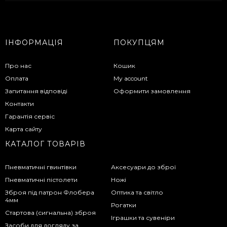
ІНФОРМАЦІЯ
ПОКУПЦЯМ
Про нас
Кошик
Оплата
My account
Запитання відповіді
Оформити замовлення
Контакти
Гарантія сервіс
Карта сайту
КАТАЛОГ ТОВАРІВ
Пневматичні гвинтівки
Аксесуари до зброї
Пневматичні пістолети
Ножі
Зброя під патрон Флобера
Оптика та світло
4мм
Рогатки
Стартова (сигнальна) зброя
Іграшки та сувеніри
Засоби для догляду за