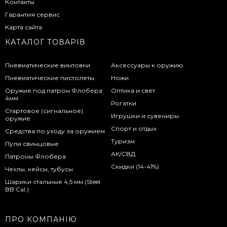
Контакты
Гарантия сервис
Карта сайта
КАТАЛОГ ТОВАРІВ
Пневматические винтовки
Аксессуары к оружию
Пневматические пистолеты
Ножи
Оружие под патрон Флобера
Оптика и свет
4мм
Рогатки
Стартовое (сигнальное)
Игрушки и сувениры
оружие
Спорт и отдых
Средства по уходу за оружием
Туризм
Пули свинцовые
АК/СВД
Патроны Флобера
Скидки (14-41%)
Чехлы, кейсы, тубусы
Шарики стальные 4,5 мм (Steel
BB Cal.)
ПРО КОМПАНІЮ