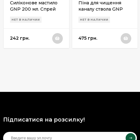
Силіконове мастило
Піна для чищення
GNP 200 мл. Спрей
каналу ствола GNP
Bore Cleaning Foam
НЕТ В НАЛИЧИИ
НЕТ В НАЛИЧИИ
400мл
242 грн.
475 грн.
Підписатися на розсилку!