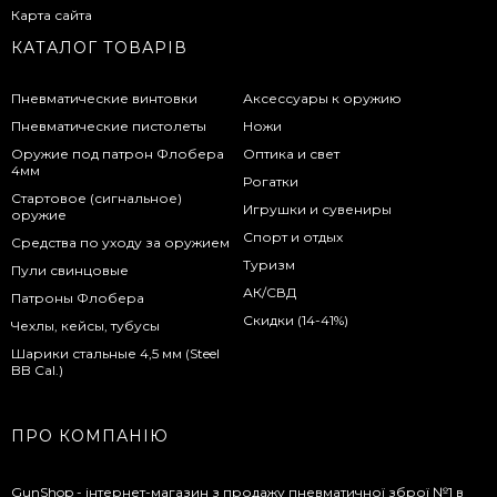
Карта сайта
КАТАЛОГ ТОВАРІВ
Пневматические винтовки
Аксессуары к оружию
Пневматические пистолеты
Ножи
Оружие под патрон Флобера
Оптика и свет
4мм
Рогатки
Стартовое (сигнальное)
Игрушки и сувениры
оружие
Спорт и отдых
Средства по уходу за оружием
Туризм
Пули свинцовые
АК/СВД
Патроны Флобера
Скидки (14-41%)
Чехлы, кейсы, тубусы
Шарики стальные 4,5 мм (Steel
BB Cal.)
ПРО КОМПАНІЮ
GunShop - інтернет-магазин з продажу пневматичної зброї №1 в