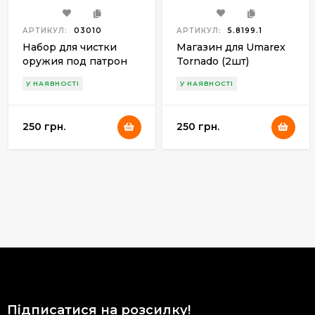
АРТИКУЛ:
03010
АРТИКУЛ:
5.8199.1
Набор для чистки
Магазин для Umarex
оружия под патрон
Tornado (2шт)
Флобера 4 мм, полиэт.
У НАЯВНОСТІ
У НАЯВНОСТІ
уп-ка
250 грн.
250 грн.
Підписатися на розсилку!