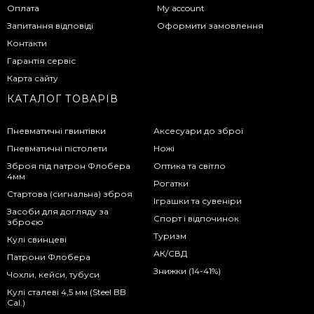
Оплата
My account
Запитання відповіді
Оформити замовлення
Контакти
Гарантія сервіс
Карта сайту
КАТАЛОГ ТОВАРІВ
Пневматичні гвинтівки
Аксесуари до зброї
Пневматичні пістолети
Ножі
Зброя під патрон Флобера
Оптика та світло
4мм
Рогатки
Стартова (сигнальна) зброя
Іграшки та сувеніри
Засоби для догляду за
Спорт і відпочинок
зброєю
Туризм
Кулі свинцеві
АК/СВД
Патрони Флобера
Знижки (14-41%)
Чохли, кейси, тубуси
Кулі сталеві 4,5 мм (Steel BB
Cal.)