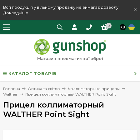
Вся продукція у вільному продажу не вимагає дозволу.
×
Докладніше
0
Магазин пневматичної зброї
КАТАЛОГ ТОВАРІВ
Головна
Оптика та світло
Коллиматорные прицелы
Walther
Прицел коллиматорный WALTHER Point Sight
Прицел коллиматорный
WALTHER Point Sight